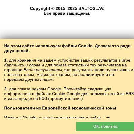
Copyright © 2015–2025 BALTOSLAV.
Все права защищены.
На этом сайте используем файлы Cookie. Делаем это ради
двух целей:
1.
для хранения на вашем устройстве ваших результатов в игре
Картинки и слова
и для показа статистики тех результатов на
странице
Ваши результаты
; эти результаты недоступны ишным
пользователям, мы их не храним, не анализируем и не
передаем другим лицам;
2.
для показа реклам Google. Прочитайте следующую
информацию о файлах Cookie Google для пользователей из ЕЭЗ
и из-за пределов ЕЭЗ (прокрутите вниз).
Пользователи
из
Европейской экономической зоны
Рекламы Google, показываемые на нашем сайте, для
пользователей с ЕЭЗ
не
персонализируются. В такой рекламе
ОК, понятно.
файлы cookie не используются для персонализации объявлений
но служат для ограничения частоты показов, подготовки сводных