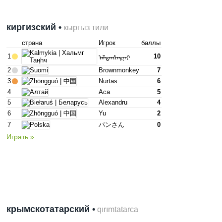
киргизский •
кыргыз тили
страна
Игрок
баллы
1
10
ᠠᠯᠲᠠᠨᠰᠠᠷᠨᠠᠢ
2
Brownmonkey
7
3
Nurtas
6
4
Аса
5
5
Alexandru
4
6
Yu
2
7
パンさん
0
Играть »
крымско­татарский •
qırımtatarca