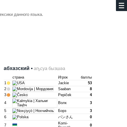
ексики данного языка.
абхазский •
аҧсуа бызшәа
страна
Игрок
баллы
1
Jackie
53
2
Saaban
8
3
Pepiček
4
4
Волк
3
5
Борз
3
6
パンさん
0
Komi-
7
0