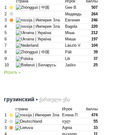
страна
Игрок
баллы
1
Gee B.
507
2
Медведь
264
3
Евгения
246
4
Bagola
220
5
Mіша
212
6
Mиша
197
7
László V.
104
8
Páli
39
9
Lili
37
10
Jaśko
25
Играть »
грузинский •
ქართული ენა
страна
Игрок
баллы
1
Елена П.
474
2
Იულ
55
3
Agnia
33
4
Დავითი
11