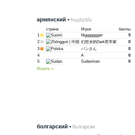
армянский •
հայերեն
страна
Игрок
баллы
1
Niggggggger
5
2
幻想乡的dark哲学家
0
3
パンさん
0
4
A
0
5
Sudanman
0
Играть »
болгарский •
български