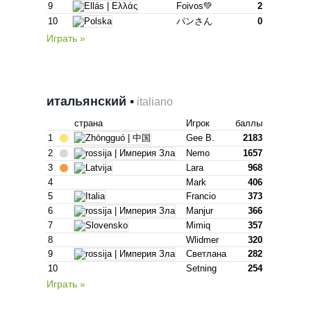
9
Foivos💚
2
10
パンさん
0
Играть »
итальянский •
italiano
страна
Игрок
баллы
1
Gee B.
2183
2
Nemo
1657
3
Lara
968
4
Mark
406
5
Francio
373
6
Manjur
366
7
Mimiq
357
8
Wlidmer
320
9
Светлана
282
10
Setning
254
Играть »