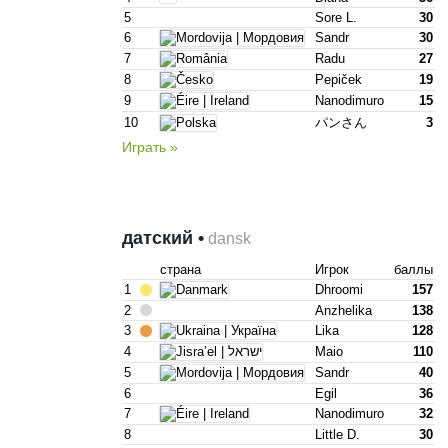
5
Sore L.
30
6
Sandr
30
7
Radu
27
8
Pepiček
19
9
Nanodimuro
15
10
パンさん
3
Играть »
датский •
dansk
страна
Игрок
баллы
1
Dhroomi
157
2
Anzhelika
138
3
Lika
128
4
Maio
110
5
Sandr
40
6
Egil
36
7
Nanodimuro
32
8
Little D.
30