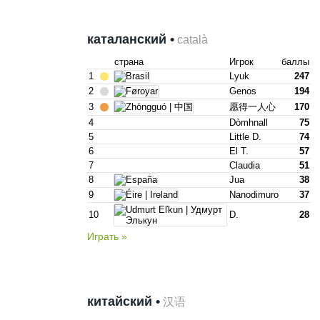
каталанский •
català
страна
Игрок
баллы
1
Lyuk
247
2
Genos
194
3
愿得一人心
170
4
Dòmhnall
75
5
Little D.
74
6
El T.
57
7
Claudia
51
8
Jua
38
9
Nanodimuro
37
10
D.
28
Играть »
китайский •
汉语