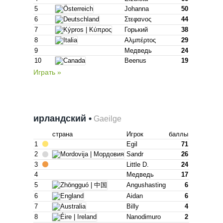
5
Johanna
50
6
Στεφανος
44
7
Горький
38
8
Αλμπέρτος
29
9
Медведь
24
10
Beenus
19
Играть »
ирландский •
Gaeilge
страна
Игрок
баллы
1
Egil
71
2
Sandr
26
3
Little D.
24
4
Медведь
17
5
Angushasting
6
6
Aidan
6
7
Billy
4
8
Nanodimuro
2