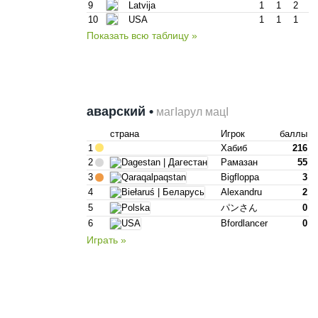
9
Latvija
1
1
2
10
USA
1
1
1
Показать всю таблицу »
аварский •
магІарул мацІ
страна
Игрок
баллы
1
Хабиб
216
2
Рамазан
55
3
Bigfloppa
3
4
Alexandru
2
5
パンさん
0
6
Bfordlancer
0
Играть »