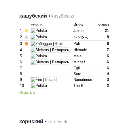
кашубский •
kaszëbsczi
страна
Игрок
баллы
1
Jakub
21
2
パンさん
8
3
Páli
8
4
Hienadź
7
5
Maja
6
6
Michaś
6
7
Egil
6
8
Sore L.
4
9
Nanodimuro
3
10
The B.
2
Играть »
корнский •
kernewek