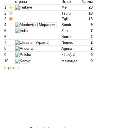
страна
Игрок
баллы
1
Mel
23
2
Tsuru
18
3
Egil
13
4
Sandr
9
5
Zita
7
6
Sore L.
2
7
Nemec
2
8
Agnija
2
9
パンさん
0
10
Мамунда
0
Играть »