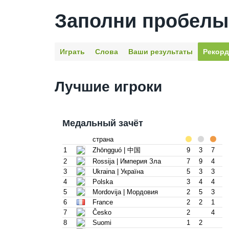
Заполни пробелы
Играть
Слова
Ваши результаты
Рекор
Лучшие игроки
Медальный зачёт
страна
1
Zhōngguó | 中国
9
3
7
2
Rossija | Империя Зла
7
9
4
3
Ukraina | Украïна
5
3
3
4
Polska
3
4
4
5
Mordovija | Мордовия
2
5
3
6
France
2
2
1
7
Česko
2
4
8
Suomi
1
2