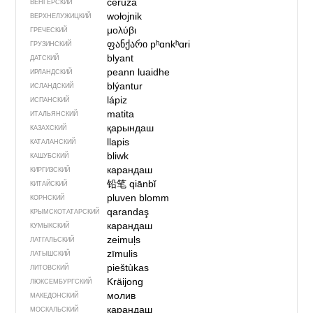
ceruza
ВЕНГЕРСКИЙ
wołojnik
ВЕРХНЕЛУЖИЦКИЙ
μολύβι
ГРЕЧЕСКИЙ
ფანქარი
pʰɑnkʰɑri
ГРУЗИНСКИЙ
blyant
ДАТСКИЙ
peann luaidhe
ИРЛАНДСКИЙ
blýantur
ИСЛАНДСКИЙ
lápiz
ИСПАНСКИЙ
matita
ИТАЛЬЯНСКИЙ
қарындаш
КАЗАХСКИЙ
llapis
КАТАЛАНСКИЙ
bliwk
КАШУБСКИЙ
карандаш
КИРГИЗСКИЙ
铅笔
qiānbǐ
КИТАЙСКИЙ
pluven blomm
КОРНСКИЙ
qarandaş
КРЫМСКО­ТАТАРСКИЙ
карандаш
КУМЫКСКИЙ
zeimuļs
ЛАТГАЛЬСКИЙ
zīmulis
ЛАТЫШСКИЙ
pieštùkas
ЛИТОВСКИЙ
Kräijong
ЛЮКСЕМБУРГСКИЙ
молив
МАКЕДОНСКИЙ
карандаш
МОСКАЛЬСКИЙ