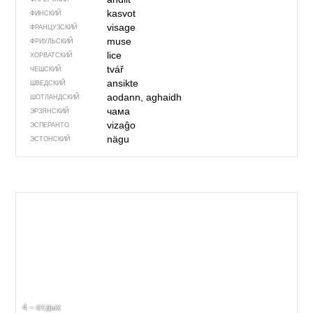
kasvot
ФИНСКИЙ
visage
ФРАНЦУЗСКИЙ
muse
ФРИУЛЬСКИЙ
lice
ХОРВАТСКИЙ
tvář
ЧЕШСКИЙ
ansikte
ШВЕДСКИЙ
aodann, aghaidh
ШОТЛАНДСКИЙ
чама
ЭРЗЯНСКИЙ
vizaĝo
ЭСПЕРАНТО
nägu
ЭСТОНСКИЙ
4 – отдых