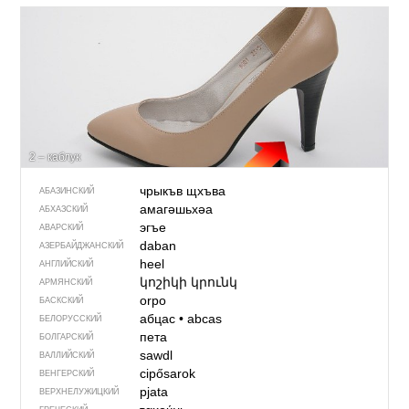
2 – каблук
чрыкъв щхъва
АБАЗИНСКИЙ
амагәшьхәа
АБХАЗСКИЙ
эгъе
АВАРСКИЙ
daban
АЗЕРБАЙДЖАН­СКИЙ
heel
АНГЛИЙСКИЙ
կոշիկի կրունկ
АРМЯНСКИЙ
orpo
БАСКСКИЙ
абцас
•
abcas
БЕЛОРУССКИЙ
пета
БОЛГАРСКИЙ
sawdl
ВАЛЛИЙСКИЙ
cipősarok
ВЕНГЕРСКИЙ
pjata
ВЕРХНЕЛУЖИЦКИЙ