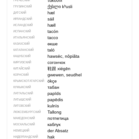
τακούνι
ГРЕЧЕСКИЙ
ქუსლი
kʰusli
ГРУЗИНСКИЙ
hæl
ДАТСКИЙ
sáil
ИРЛАНДСКИЙ
hæll
ИСЛАНДСКИЙ
tacón
ИСПАНСКИЙ
tacco
ИТАЛЬЯНСКИЙ
өкше
КАЗАХСКИЙ
taló
КАТАЛАНСКИЙ
hawsëc, nôpiãta
КАШУБСКИЙ
согончок
КИРГИЗСКИЙ
鞋跟
xiégēn
КИТАЙСКИЙ
gwewen, seudhel
КОРНСКИЙ
ökçe
КРЫМСКО­ТАТАРСКИЙ
табан
КУМЫКСКИЙ
papīds
ЛАТГАЛЬСКИЙ
papēdis
ЛАТЫШСКИЙ
kulnìs
ЛИТОВСКИЙ
Tallong
ЛЮКСЕМБУРГСКИЙ
потпетица
МАКЕДОНСКИЙ
каблук
МОСКАЛЬСКИЙ
der Absatz
НЕМЕЦКИЙ
hak
НИДЕРЛАНДСКИЙ