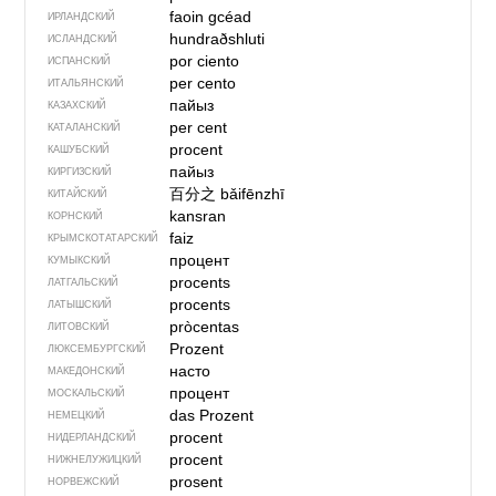
faoin gcéad
ИРЛАНДСКИЙ
hundraðshluti
ИСЛАНДСКИЙ
por ciento
ИСПАНСКИЙ
per cento
ИТАЛЬЯНСКИЙ
пайыз
КАЗАХСКИЙ
per cent
КАТАЛАНСКИЙ
procent
КАШУБСКИЙ
пайыз
КИРГИЗСКИЙ
百分之
bǎifēnzhī
КИТАЙСКИЙ
kansran
КОРНСКИЙ
faiz
КРЫМСКО­ТАТАРСКИЙ
процент
КУМЫКСКИЙ
procents
ЛАТГАЛЬСКИЙ
procents
ЛАТЫШСКИЙ
pròcentas
ЛИТОВСКИЙ
Prozent
ЛЮКСЕМБУРГСКИЙ
насто
МАКЕДОНСКИЙ
процент
МОСКАЛЬСКИЙ
das Prozent
НЕМЕЦКИЙ
procent
НИДЕРЛАНДСКИЙ
procent
НИЖНЕЛУЖИЦКИЙ
prosent
НОРВЕЖСКИЙ