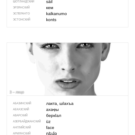
sàil
ШОТЛАНДСКИЙ
кем
ЭРЗЯНСКИЙ
kalkanumo
ЭСПЕРАНТО
konts
ЭСТОНСКИЙ
3 – лицо
лакта, шIахъа
АБАЗИНСКИЙ
ахаҿы
АБХАЗСКИЙ
беркIал
АВАРСКИЙ
üz
АЗЕРБАЙДЖАН­СКИЙ
face
АНГЛИЙСКИЙ
դեմք
АРМЯНСКИЙ