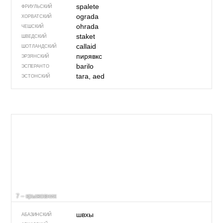
spalete
ФРИУЛЬСКИЙ
ograda
ХОРВАТСКИЙ
ohrada
ЧЕШСКИЙ
staket
ШВЕДСКИЙ
callaid
ШОТЛАНДСКИЙ
пирявкс
ЭРЗЯНСКИЙ
barilo
ЭСПЕРАНТО
tara, aed
ЭСТОНСКИЙ
7 – крыжовник
швхы
АБАЗИНСКИЙ