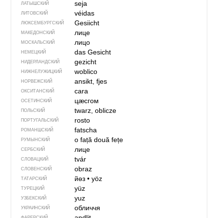
seja
ЛАТЫШСКИЙ
véidas
ЛИТОВСКИЙ
Gesiicht
ЛЮКСЕМБУРГСКИЙ
лице
МАКЕДОНСКИЙ
лицо
МОСКАЛЬСКИЙ
das Gesicht
НЕМЕЦКИЙ
gezicht
НИДЕРЛАНДСКИЙ
woblico
НИЖНЕЛУЖИЦКИЙ
ansikt, fjes
НОРВЕЖСКИЙ
cara
ОКСИТАНСКИЙ
цӕсгом
ОСЕТИНСКИЙ
twarz, oblicze
ПОЛЬСКИЙ
rosto
ПОРТУГАЛЬСКИЙ
fatscha
РОМАНШСКИЙ
o față
două fețe
РУМЫНСКИЙ
лице
СЕРБСКИЙ
tvár
СЛОВАЦКИЙ
obraz
СЛОВЕНСКИЙ
йөз
•
yöz
ТАТАРСКИЙ
yüz
ТУРЕЦКИЙ
yuz
УЗБЕКСКИЙ
обличчя
УКРАИНСКИЙ
andlit
ФАРЕРСКИЙ