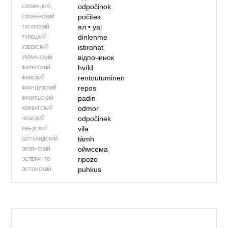
odpočinok
СЛОВАЦКИЙ
počitek
СЛОВЕНСКИЙ
ял
•
yal
ТАТАРСКИЙ
dinlenme
ТУРЕЦКИЙ
istirohat
УЗБЕКСКИЙ
відпочинок
УКРАИНСКИЙ
hvíld
ФАРЕРСКИЙ
rentoutuminen
ФИНСКИЙ
repos
ФРАНЦУЗСКИЙ
padin
ФРИУЛЬСКИЙ
odmor
ХОРВАТСКИЙ
odpočinek
ЧЕШСКИЙ
vila
ШВЕДСКИЙ
tàmh
ШОТЛАНДСКИЙ
оймсема
ЭРЗЯНСКИЙ
ripozo
ЭСПЕРАНТО
puhkus
ЭСТОНСКИЙ