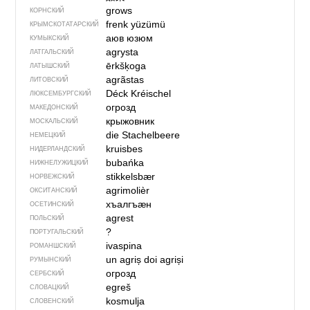
grows
КОРНСКИЙ
frenk yüzümü
КРЫМСКО­ТАТАРСКИЙ
аюв юзюм
КУМЫКСКИЙ
agrysta
ЛАТГАЛЬСКИЙ
ērkšķoga
ЛАТЫШСКИЙ
agrãstas
ЛИТОВСКИЙ
Déck Kréischel
ЛЮКСЕМБУРГСКИЙ
огрозд
МАКЕДОНСКИЙ
крыжовник
МОСКАЛЬСКИЙ
die Stachelbeere
НЕМЕЦКИЙ
kruisbes
НИДЕРЛАНДСКИЙ
bubańka
НИЖНЕЛУЖИЦКИЙ
stikkelsbær
НОРВЕЖСКИЙ
agrimolièr
ОКСИТАНСКИЙ
хъалгъӕн
ОСЕТИНСКИЙ
agrest
ПОЛЬСКИЙ
?
ПОРТУГАЛЬСКИЙ
ivaspina
РОМАНШСКИЙ
un agriș
doi agriși
РУМЫНСКИЙ
огрозд
СЕРБСКИЙ
egreš
СЛОВАЦКИЙ
kosmulja
СЛОВЕНСКИЙ