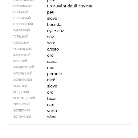
un cuvânt
două cuvinte
РУМЫНСКИЙ
реч
СЕРБСКИЙ
slovo
СЛОВАЦКИЙ
beseda
СЛОВЕНСКИЙ
сүз
•
süz
ТАТАРСКИЙ
söz
ТУРЕЦКИЙ
soʻz
УЗБЕКСКИЙ
слово
УКРАИНСКИЙ
orð
ФАРЕРСКИЙ
sana
ФИНСКИЙ
mot
ФРАНЦУЗСКИЙ
peraule
ФРИУЛЬСКИЙ
riječ
ХОРВАТСКИЙ
slovo
ЧЕШСКИЙ
ord
ШВЕДСКИЙ
facal
ШОТЛАНДСКИЙ
вал
ЭРЗЯНСКИЙ
vorto
ЭСПЕРАНТО
sõna
ЭСТОНСКИЙ