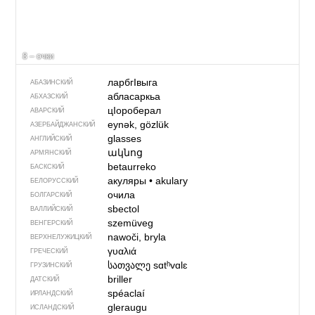
8 – очки
ларбгIвыга
АБАЗИНСКИЙ
абласаркьа
АБХАЗСКИЙ
цIороберал
АВАРСКИЙ
eynək, gözlük
АЗЕРБАЙДЖАН­СКИЙ
glasses
АНГЛИЙСКИЙ
ակնոց
АРМЯНСКИЙ
betaurreko
БАСКСКИЙ
акуляры
•
akulary
БЕЛОРУССКИЙ
очила
БОЛГАРСКИЙ
sbectol
ВАЛЛИЙСКИЙ
szemüveg
ВЕНГЕРСКИЙ
nawoči, bryla
ВЕРХНЕЛУЖИЦКИЙ
γυαλιά
ГРЕЧЕСКИЙ
სათვალე
sɑtʰvɑlɛ
ГРУЗИНСКИЙ
briller
ДАТСКИЙ
spéaclaí
ИРЛАНДСКИЙ
gleraugu
ИСЛАНДСКИЙ