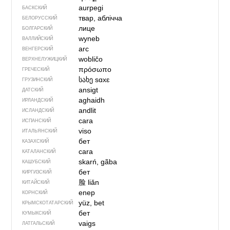
aurpegi
БАСКСКИЙ
твар, аблічча
БЕЛОРУССКИЙ
лице
БОЛГАРСКИЙ
wyneb
ВАЛЛИЙСКИЙ
arc
ВЕНГЕРСКИЙ
wobličo
ВЕРХНЕЛУЖИЦКИЙ
πρόσωπο
ГРЕЧЕСКИЙ
სახე
sɑxɛ
ГРУЗИНСКИЙ
ansigt
ДАТСКИЙ
aghaidh
ИРЛАНДСКИЙ
andlit
ИСЛАНДСКИЙ
cara
ИСПАНСКИЙ
viso
ИТАЛЬЯНСКИЙ
бет
КАЗАХСКИЙ
cara
КАТАЛАНСКИЙ
skarń, gãba
КАШУБСКИЙ
бет
КИРГИЗСКИЙ
脸
liǎn
КИТАЙСКИЙ
enep
КОРНСКИЙ
yüz, bet
КРЫМСКО­ТАТАРСКИЙ
бет
КУМЫКСКИЙ
vaigs
ЛАТГАЛЬСКИЙ