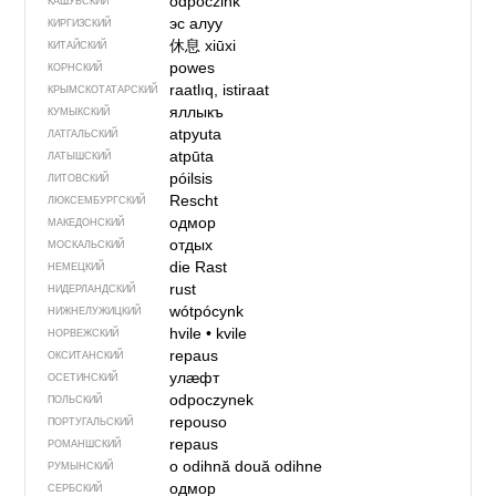
òdpòczink
КАШУБСКИЙ
эс алуу
КИРГИЗСКИЙ
休息
xiūxi
КИТАЙСКИЙ
powes
КОРНСКИЙ
raatlıq, istiraat
КРЫМСКО­ТАТАРСКИЙ
яллыкъ
КУМЫКСКИЙ
atpyuta
ЛАТГАЛЬСКИЙ
atpūta
ЛАТЫШСКИЙ
póilsis
ЛИТОВСКИЙ
Rescht
ЛЮКСЕМБУРГСКИЙ
одмор
МАКЕДОНСКИЙ
отдых
МОСКАЛЬСКИЙ
die Rast
НЕМЕЦКИЙ
rust
НИДЕРЛАНДСКИЙ
wótpócynk
НИЖНЕЛУЖИЦКИЙ
hvile
•
kvile
НОРВЕЖСКИЙ
repaus
ОКСИТАНСКИЙ
улӕфт
ОСЕТИНСКИЙ
odpoczynek
ПОЛЬСКИЙ
repouso
ПОРТУГАЛЬСКИЙ
repaus
РОМАНШСКИЙ
o odihnă
două odihne
РУМЫНСКИЙ
одмор
СЕРБСКИЙ