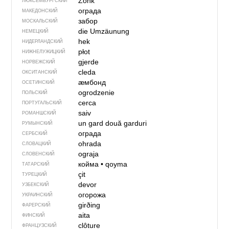
Zonk
ЛЮКСЕМБУРГСКИЙ
ограда
МАКЕДОНСКИЙ
забор
МОСКАЛЬСКИЙ
die Umzäunung
НЕМЕЦКИЙ
hek
НИДЕРЛАНДСКИЙ
płot
НИЖНЕЛУЖИЦКИЙ
gjerde
НОРВЕЖСКИЙ
cleda
ОКСИТАНСКИЙ
ӕмбонд
ОСЕТИНСКИЙ
ogrodzenie
ПОЛЬСКИЙ
cerca
ПОРТУГАЛЬСКИЙ
saiv
РОМАНШСКИЙ
un gard
două garduri
РУМЫНСКИЙ
ограда
СЕРБСКИЙ
ohrada
СЛОВАЦКИЙ
ograja
СЛОВЕНСКИЙ
койма
•
qoyma
ТАТАРСКИЙ
çit
ТУРЕЦКИЙ
devor
УЗБЕКСКИЙ
огорожа
УКРАИНСКИЙ
girðing
ФАРЕРСКИЙ
aita
ФИНСКИЙ
clôture
ФРАНЦУЗСКИЙ