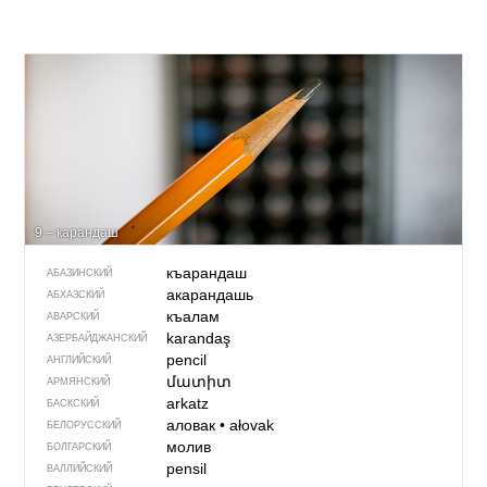
9 – карандаш
къарандаш
АБАЗИНСКИЙ
акарандашь
АБХАЗСКИЙ
къалам
АВАРСКИЙ
karandaş
АЗЕРБАЙДЖАН­СКИЙ
pencil
АНГЛИЙСКИЙ
մատիտ
АРМЯНСКИЙ
arkatz
БАСКСКИЙ
аловак
•
ałovak
БЕЛОРУССКИЙ
молив
БОЛГАРСКИЙ
pensil
ВАЛЛИЙСКИЙ