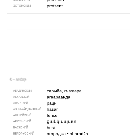
protsent
ЭСТОНСКИЙ
6 – забор
сарыйа, гъвгвара
АБАЗИНСКИЙ
агәараанда
АБХАЗСКИЙ
раци
АВАРСКИЙ
hasar
АЗЕРБАЙДЖАН­СКИЙ
fence
АНГЛИЙСКИЙ
ցանկապատ
АРМЯНСКИЙ
hesi
БАСКСКИЙ
агароджа
•
aharodža
БЕЛОРУССКИЙ