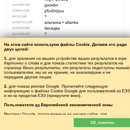
gazebo
АНГЛИЙСКИЙ
բեսեդկա
АРМЯНСКИЙ
?
БАСКСКИЙ
альтанка
•
altanka
БЕЛОРУССКИЙ
беседка
БОЛГАРСКИЙ
?
ВАЛЛИЙСКИЙ
filagória
ВЕНГЕРСКИЙ
На этом сайте используем файлы Cookie. Делаем это ради
chłódnica
ВЕРХНЕЛУЖИЦКИЙ
двух целей:
κιόσκι
ГРЕЧЕСКИЙ
ბელვედერი
bɛlvɛdɛri
ГРУЗИНСКИЙ
1.
для хранения на вашем устройстве ваших результатов в игре
Картинки и слова
и для показа статистики тех результатов на
lysthus
ДАТСКИЙ
странице
Ваши результаты
; эти результаты недоступны ишным
gaiséabó
ИРЛАНДСКИЙ
пользователям, мы их не храним, не анализируем и не
?
ИСЛАНДСКИЙ
передаем другим лицам;
?
ИСПАНСКИЙ
2.
для показа реклам Google. Прочитайте следующую
gazebo
ИТАЛЬЯНСКИЙ
информацию о файлах Cookie Google для пользователей из ЕЭЗ
?
КАЗАХСКИЙ
и из-за пределов ЕЭЗ (прокрутите вниз).
?
КАТАЛАНСКИЙ
?
КАШУБСКИЙ
Пользователи
из
Европейской экономической зоны
беседка
КИРГИЗСКИЙ
Рекламы Google, показываемые на нашем сайте, для
亭子
tíngzi
КИТАЙСКИЙ
пользователей с ЕЭЗ
не
персонализируются. В такой рекламе
?
КОРНСКИЙ
ОК, понятно.
файлы cookie не используются для персонализации объявлений
köşük, qamere
КРЫМСКО­ТАТАРСКИЙ
но служат для ограничения частоты показов, подготовки сводных