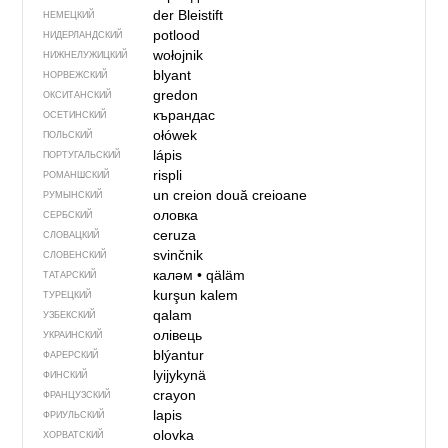
der Bleistift
НЕМЕЦКИЙ
potlood
НИДЕРЛАНДСКИЙ
wołojnik
НИЖНЕЛУЖИЦКИЙ
blyant
НОРВЕЖСКИЙ
gredon
ОКСИТАНСКИЙ
кърандас
ОСЕТИНСКИЙ
ołówek
ПОЛЬСКИЙ
lápis
ПОРТУГАЛЬСКИЙ
rispli
РОМАНШСКИЙ
un creion
două creioane
РУМЫНСКИЙ
оловка
СЕРБСКИЙ
ceruza
СЛОВАЦКИЙ
svinčnik
СЛОВЕНСКИЙ
каләм
•
qäläm
ТАТАРСКИЙ
kurşun kalem
ТУРЕЦКИЙ
qalam
УЗБЕКСКИЙ
олівець
УКРАИНСКИЙ
blýantur
ФАРЕРСКИЙ
lyijykynä
ФИНСКИЙ
crayon
ФРАНЦУЗСКИЙ
lapis
ФРИУЛЬСКИЙ
olovka
ХОРВАТСКИЙ