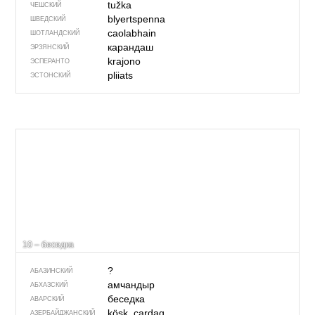
tužka
ЧЕШСКИЙ
blyertspenna
ШВЕДСКИЙ
caolabhain
ШОТЛАНДСКИЙ
карандаш
ЭРЗЯНСКИЙ
krajono
ЭСПЕРАНТО
pliiats
ЭСТОНСКИЙ
10 – беседка
?
АБАЗИНСКИЙ
амчандыр
АБХАЗСКИЙ
беседка
АВАРСКИЙ
köşk, çardaq
АЗЕРБАЙДЖАН­СКИЙ