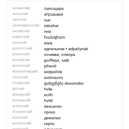
тшпсщара
АБАЗИНСКИЙ
аԥсшьара
АБХАЗСКИЙ
хьи
АВАРСКИЙ
istirahət
АЗЕРБАЙДЖАН­СКИЙ
rest
АНГЛИЙСКИЙ
հանգիստ
АРМЯНСКИЙ
aisia
БАСКСКИЙ
адпачынак
•
adpačynak
БЕЛОРУССКИЙ
почивка, отмора
БОЛГАРСКИЙ
gorffwys, saib
ВАЛЛИЙСКИЙ
pihenő
ВЕНГЕРСКИЙ
wotpočink
ВЕРХНЕЛУЖИЦКИЙ
ανάπαυση
ГРЕЧЕСКИЙ
დასვენება
dɑsvɛnɛbɑ
ГРУЗИНСКИЙ
hvile
ДАТСКИЙ
scíth
ИРЛАНДСКИЙ
hvíld
ИСЛАНДСКИЙ
descanso
ИСПАНСКИЙ
riposo
ИТАЛЬЯНСКИЙ
демалыс
КАЗАХСКИЙ
repòs
КАТАЛАНСКИЙ