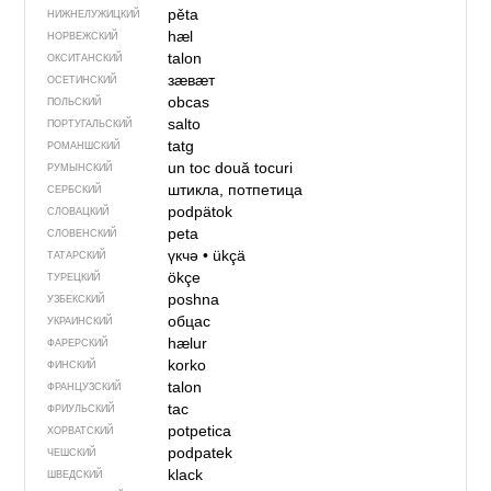
pěta
НИЖНЕЛУЖИЦКИЙ
hæl
НОРВЕЖСКИЙ
talon
ОКСИТАНСКИЙ
зӕвӕт
ОСЕТИНСКИЙ
obcas
ПОЛЬСКИЙ
salto
ПОРТУГАЛЬСКИЙ
tatg
РОМАНШСКИЙ
un toc
două tocuri
РУМЫНСКИЙ
штикла, потпетица
СЕРБСКИЙ
podpätok
СЛОВАЦКИЙ
peta
СЛОВЕНСКИЙ
үкчә
•
ükçä
ТАТАРСКИЙ
ökçe
ТУРЕЦКИЙ
pоshnа
УЗБЕКСКИЙ
обцас
УКРАИНСКИЙ
hælur
ФАРЕРСКИЙ
korko
ФИНСКИЙ
talon
ФРАНЦУЗСКИЙ
tac
ФРИУЛЬСКИЙ
potpetica
ХОРВАТСКИЙ
podpatek
ЧЕШСКИЙ
klack
ШВЕДСКИЙ