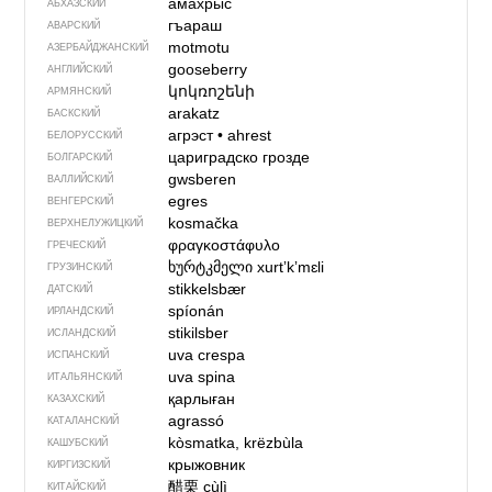
амахрыс
АБХАЗСКИЙ
гъараш
АВАРСКИЙ
motmotu
АЗЕРБАЙДЖАН­СКИЙ
gooseberry
АНГЛИЙСКИЙ
կոկռոշենի
АРМЯНСКИЙ
arakatz
БАСКСКИЙ
агрэст
•
ahrest
БЕЛОРУССКИЙ
цариградско грозде
БОЛГАРСКИЙ
gwsberen
ВАЛЛИЙСКИЙ
egres
ВЕНГЕРСКИЙ
kosmačka
ВЕРХНЕЛУЖИЦКИЙ
φραγκοστάφυλο
ГРЕЧЕСКИЙ
ხურტკმელი
xurtʼkʼmɛli
ГРУЗИНСКИЙ
stikkelsbær
ДАТСКИЙ
spíonán
ИРЛАНДСКИЙ
stikilsber
ИСЛАНДСКИЙ
uva crespa
ИСПАНСКИЙ
uva spina
ИТАЛЬЯНСКИЙ
қарлыған
КАЗАХСКИЙ
agrassó
КАТАЛАНСКИЙ
kòsmatka, krëzbùla
КАШУБСКИЙ
крыжовник
КИРГИЗСКИЙ
醋栗
cùlì
КИТАЙСКИЙ