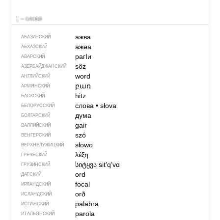
1 – слово
ажва
АБАЗИНСКИЙ
ажәа
АБХАЗСКИЙ
рагIи
АВАРСКИЙ
söz
АЗЕРБАЙДЖАН­СКИЙ
word
АНГЛИЙСКИЙ
բառ
АРМЯНСКИЙ
hitz
БАСКСКИЙ
слова
•
słova
БЕЛОРУССКИЙ
дума
БОЛГАРСКИЙ
gair
ВАЛЛИЙСКИЙ
szó
ВЕНГЕРСКИЙ
słowo
ВЕРХНЕЛУЖИЦКИЙ
λέξη
ГРЕЧЕСКИЙ
სიტყვა
sitʼqʼvɑ
ГРУЗИНСКИЙ
ord
ДАТСКИЙ
focal
ИРЛАНДСКИЙ
orð
ИСЛАНДСКИЙ
palabra
ИСПАНСКИЙ
parola
ИТАЛЬЯНСКИЙ