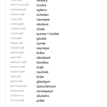
okulary
ПОЛЬСКИЙ
óculos
ПОРТУГАЛЬСКИЙ
egliers
РОМАНШСКИЙ
ochelari
РУМЫНСКИЙ
наочаре
СЕРБСКИЙ
okuliare
СЛОВАЦКИЙ
očala
СЛОВЕНСКИЙ
күзлек
•
küzlek
ТАТАРСКИЙ
gözlük
ТУРЕЦКИЙ
oynak
УЗБЕКСКИЙ
окуляри
УКРАИНСКИЙ
brillur
ФАРЕРСКИЙ
silmälasit
ФИНСКИЙ
lunettes
ФРАНЦУЗСКИЙ
ocjâi
ФРИУЛЬСКИЙ
naočale
ХОРВАТСКИЙ
brýle
ЧЕШСКИЙ
glasögon
ШВЕДСКИЙ
speuclairean
ШОТЛАНДСКИЙ
сельмукшт
ЭРЗЯНСКИЙ
okulvitro
ЭСПЕРАНТО
prillid
ЭСТОНСКИЙ