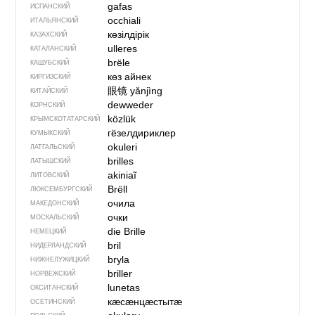
gafas
ИСПАНСКИЙ
occhiali
ИТАЛЬЯНСКИЙ
көзілдірік
КАЗАХСКИЙ
ulleres
КАТАЛАНСКИЙ
brële
КАШУБСКИЙ
көз айнек
КИРГИЗСКИЙ
眼镜
yǎnjìng
КИТАЙСКИЙ
dewweder
КОРНСКИЙ
közlük
КРЫМСКО­ТАТАРСКИЙ
гёзелдириклер
КУМЫКСКИЙ
okuleri
ЛАТГАЛЬСКИЙ
brilles
ЛАТЫШСКИЙ
akiniaĩ
ЛИТОВСКИЙ
Brëll
ЛЮКСЕМБУРГСКИЙ
очила
МАКЕДОНСКИЙ
очки
МОСКАЛЬСКИЙ
die Brille
НЕМЕЦКИЙ
bril
НИДЕРЛАНДСКИЙ
bryla
НИЖНЕЛУЖИЦКИЙ
briller
НОРВЕЖСКИЙ
lunetas
ОКСИТАНСКИЙ
кӕсӕнцӕстытӕ
ОСЕТИНСКИЙ