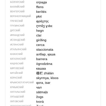
ограда
БОЛГАРСКИЙ
ffens
ВАЛЛИЙСКИЙ
kerítés
ВЕНГЕРСКИЙ
płot
ВЕРХНЕЛУЖИЦКИЙ
φράχτης
ГРЕЧЕСКИЙ
ღობე
ɣɔbɛ
ГРУЗИНСКИЙ
hegn
ДАТСКИЙ
claí
ИРЛАНДСКИЙ
girðing
ИСЛАНДСКИЙ
cerca
ИСПАНСКИЙ
staccionata
ИТАЛЬЯНСКИЙ
албар, қаша
КАЗАХСКИЙ
barrera
КАТАЛАНСКИЙ
ògrodzëna
КАШУБСКИЙ
кашаа
КИРГИЗСКИЙ
栅栏
zhàlán
КИТАЙСКИЙ
skyrmya, kloos
КОРНСКИЙ
qora, isar
КРЫМСКО­ТАТАРСКИЙ
чал
КУМЫКСКИЙ
sātmaļs
ЛАТГАЛЬСКИЙ
žogs
ЛАТЫШСКИЙ
tvorà
ЛИТОВСКИЙ