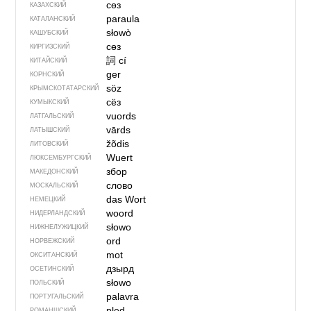
сөз
КАЗАХСКИЙ
paraula
КАТАЛАНСКИЙ
słowò
КАШУБСКИЙ
сөз
КИРГИЗСКИЙ
詞
cí
КИТАЙСКИЙ
ger
КОРНСКИЙ
söz
КРЫМСКО­ТАТАРСКИЙ
сёз
КУМЫКСКИЙ
vuords
ЛАТГАЛЬСКИЙ
vārds
ЛАТЫШСКИЙ
žõdis
ЛИТОВСКИЙ
Wuert
ЛЮКСЕМБУРГСКИЙ
збор
МАКЕДОНСКИЙ
слово
МОСКАЛЬСКИЙ
das Wort
НЕМЕЦКИЙ
woord
НИДЕРЛАНДСКИЙ
słowo
НИЖНЕЛУЖИЦКИЙ
ord
НОРВЕЖСКИЙ
mot
ОКСИТАНСКИЙ
дзырд
ОСЕТИНСКИЙ
słowo
ПОЛЬСКИЙ
palavra
ПОРТУГАЛЬСКИЙ
pled
РОМАНШСКИЙ