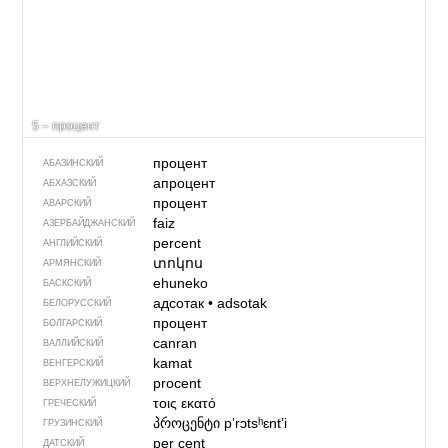
5 – процент
процент
АБАЗИНСКИЙ
апроцент
АБХАЗСКИЙ
процент
АВАРСКИЙ
faiz
АЗЕРБАЙДЖАН­СКИЙ
percent
АНГЛИЙСКИЙ
տոկոս
АРМЯНСКИЙ
ehuneko
БАСКСКИЙ
адсотак
•
adsotak
БЕЛОРУССКИЙ
процент
БОЛГАРСКИЙ
canran
ВАЛЛИЙСКИЙ
kamat
ВЕНГЕРСКИЙ
procent
ВЕРХНЕЛУЖИЦКИЙ
τοις εκατό
ГРЕЧЕСКИЙ
პროცენტი
pʼrɔtsʰɛntʼi
ГРУЗИНСКИЙ
per cent
ДАТСКИЙ