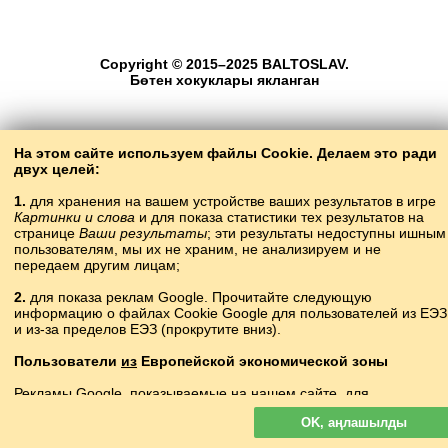
Copyright © 2015–2025 BALTOSLAV.
Бөтен хокуклары якланган
На этом сайте используем файлы Cookie. Делаем это ради
двух целей:
1.
для хранения на вашем устройстве ваших результатов в игре
Картинки и слова
и для показа статистики тех результатов на
странице
Ваши результаты
; эти результаты недоступны ишным
пользователям, мы их не храним, не анализируем и не
передаем другим лицам;
2.
для показа реклам Google. Прочитайте следующую
информацию о файлах Cookie Google для пользователей из ЕЭЗ
и из-за пределов ЕЭЗ (прокрутите вниз).
Пользователи
из
Европейской экономической зоны
Рекламы Google, показываемые на нашем сайте, для
пользователей с ЕЭЗ
не
персонализируются. В такой рекламе
OK, аңлашылды
файлы cookie не используются для персонализации объявлений
но служат для ограничения частоты показов, подготовки сводных