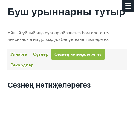
Буш урыннарны тутыр
Уйный-уйный яңа сүзләр өйрәнегез һәм әлеге тел
лексикасын ни дәрәҗәдә белүегезне тикшерегез.
Уйнарга
Сүзләр
Сезнең нәти­җәләрегез
Рекордлар
Сезнең нәти­җәләрегез