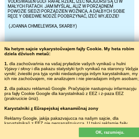
Na hetym sajcie vykarystoŭvajem fajły Cookie. My heta robim
dziela dźviuch metaŭ:
1.
dla zachoŭvańnia na vašaj pryładzie vašych vynikaŭ u hulni
Vyjavy i słovy
i dla pakazu statystyki tych vynikaŭ na staroncy
Vašyja
vyniki
; źviestki pra tyja vyniki niedastupnyja inšym karystalnikam, my
ich nie zachoŭvajem, nie analizujem i nie pieradajom inšym asobam;
2.
dla pakazu reklamaŭ Google. Pračytajcie nastupnuju infarmacyju
pra fajły Cookie Google dla karystalnikaŭ z EEZ i z-paza EEZ
(prakrucicie ŭniz).
Bałta­Słaŭ
/
Archaizatar
Copyright © 2015–2025 BALTOSLAV.
Usie pravy abaronieny.
Karystalniki
z
Eŭrapejskaj ekanamičnaj zony
Reklamy Google, jakija pakazvajucca na našym sajcie, dla
karystalnikaŭ z EEZ
nie
persanalizujucca. U takoj reklamie fajły
cookie nie vykarystoŭvajucca dla persanalizacyi abjavaŭ, ale słužać
OK, razumieju.
dla abmiežavańnia častaty pakazaŭ, padrych­toŭki zvodnych
spravazdač, a taksama dla abarony ad machlarstva i złoŭžyvańnia.