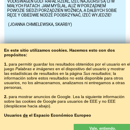
En este sitio utilizamos cookies. Hacemos esto con dos
propósitos:
1.
para permitir guardar los resultados obtenidos por el usuario en e
juego
Palabras e imágenes
en el dispositivo del usuario y mostrar
las estadísticas de resultados en la página
Sus resultados
; la
información sobre estos resultados no está disponible para otros
usuarios, no los almacenamos, analizamos ni entregamos a otras
personas,
BaltoSlav
/
Arcaizador
2.
para mostrar anuncios de Google. Lea la siguiente información
Copyright © 2015–2025 BALTOSLAV.
sobre las cookies de Google para usuarios de EEE y no EEE
Todos los derechos reservados.
(desplácese hacia abajo).
Usuarios
de
el Espacio Económico Europeo
Los anuncios de Google que se muestran en nuestro sitio para los
Vale, entiendo.
usuarios del EEE
no
son personalizados. Si bien estos anuncios no