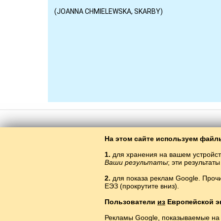
На этом сайте используем файлы
1.
для хранения на вашем устройст
Ваши результаты
; эти результа
Балто­Слав
/
Архаизатор
Copyright © 2015–2025 BALTOSLAV.
Все права защи
2.
для показа реклам Google. Проч
ЕЭЗ (прокрутите вниз).
Пользователи
из
Европейской э
Рекламы Google, показываемые на