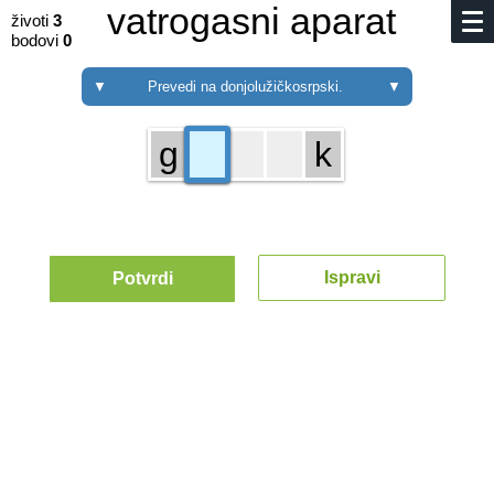
vatrogasni aparat
životi
3
bodovi
0
▼
Prevedi na donjo­lužičkosrpski.
▼