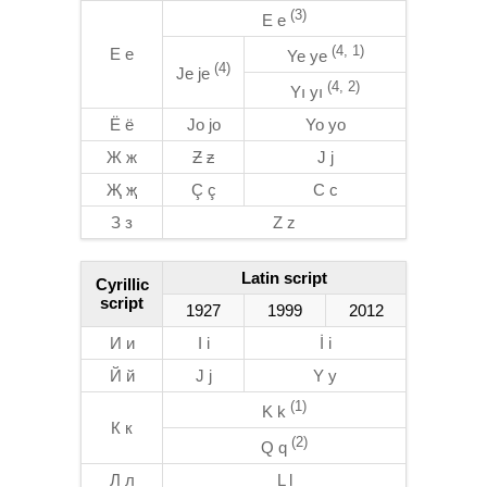
(3)
E e
(4, 1)
Е е
Ye ye
(4)
Je je
(4, 2)
Yı yı
Ё ё
Jo jo
Yo yo
Ж ж
Ƶ ƶ
J j
Җ җ
Ç ç
C c
З з
Z z
Latin script
Cyrillic
script
1927
1999
2012
И и
I i
İ i
Й й
J j
Y y
(1)
K k
К к
(2)
Q q
Л л
L l