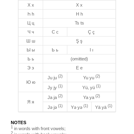
Х х
X x
Һ һ
H h
Ц ц
Ts ts
Ч ч
C c
Ç ç
Ш ш
Ş ş
Ы ы
Ь ь
I ı
Ь ь
(omitted)
Э э
E e
(2)
(2)
Ju ju
Yu yu
Ю ю
(1)
(1)
Jy jy
Yü, yü
(2)
(2)
Ja ja
Ya ya
Я я
(1)
(1)
(1)
Jə jə
Yə yə
Yä yä
NOTES
1
in words with front vowels;
2