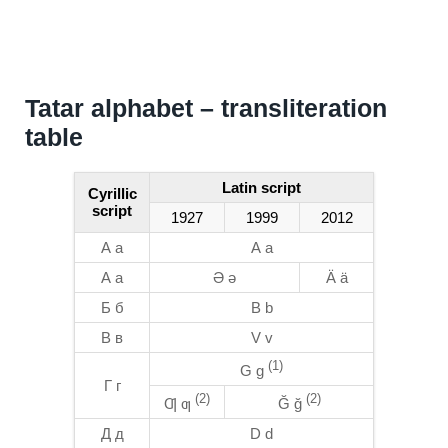
Tatar alphabet – transliteration
table
Latin script
Cyrillic
script
1927
1999
2012
А а
А а
А а
Ə ə
Ä ä
Б б
B b
В в
V v
(1)
G g
Г г
(2)
(2)
Ƣ ƣ
Ğ ğ
Д д
D d