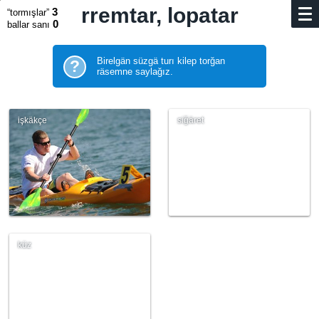
rremtar, lopatar
3
“tormışlar”
0
ballar sanı
Birelgän süzgä turı kilep torğan
?
räsemne saylağız.
işkäkçe
siğäret
küz