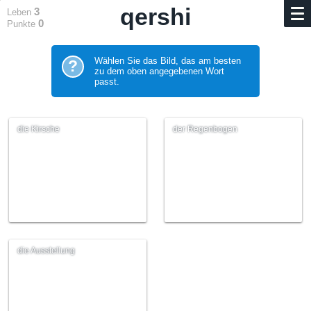
qershi
3
Leben
0
Punkte
Wählen Sie das Bild, das am besten
?
zu dem oben angegebenen Wort
passt.
die Kirsche
der Regenbogen
die Ausstellung