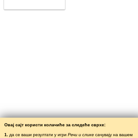
Овај сајт користи колачиће за следеће сврхе:
1.
да се ваши резултати у игри
Речи и слике
сачувају на вашем