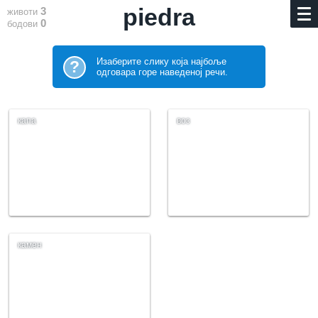
piedra
3
животи
0
бодови
Изаберите слику која најбоље
?
одговара горе наведеној речи.
капа
воз
камен