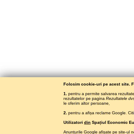
Folosim cookie-uri pe acest site. 
1.
pentru a permite salvarea rezultatel
rezultatelor pe pagina
Rezultatele dv
le oferim altor persoane,
2.
pentru a afișa reclame Google. Citiți
Utilizatori
din
Spațiul Economic E
Anunțurile Google afișate pe site-ul n