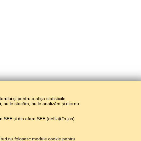
torului și pentru a afișa statisticile
ri, nu le stocăm, nu le analizăm și nici nu
 SEE și din afara SEE (defilați în jos).
țuri nu folosesc module cookie pentru