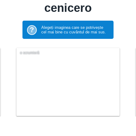
cenicero
Alegeți imaginea care se potrivește
?
cel mai bine cu cuvântul de mai sus.
o scrumieră