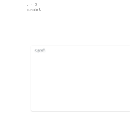
3
vieți
0
puncte
o pară