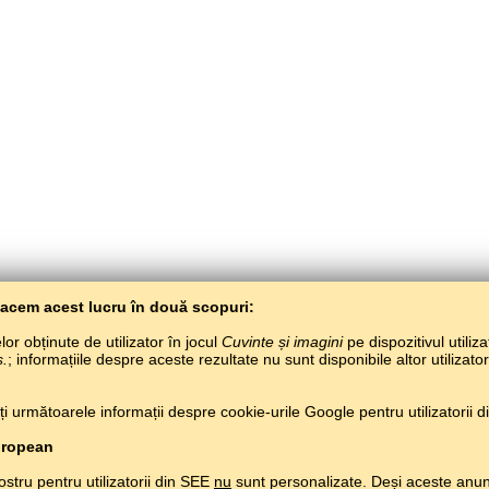
Facem acest lucru în două scopuri:
or obținute de utilizator în jocul
Cuvinte și imagini
pe dispozitivul utiliza
s.
; informațiile despre aceste rezultate nu sunt disponibile altor utilizato
BaltoSlav
/
Cuvinte și imagini
/
Limba spaniolă în imagini
 următoarele informații despre cookie-urile Google pentru utilizatorii din
Învață limba spaniolă gratuit.
Joacă și învață limba spaniolă pe net.
#
Copyright © 2015–2025 BALTOSLAV.
Toate drepturile rezervate.
uropean
ostru pentru utilizatorii din SEE
nu
sunt personalizate. Deși aceste anun