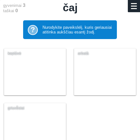
čaj
3
gyvenimai
0
taškai
Nurodykite paveikslėlį, kuris geriausiai
?
atitinka aukščiau esantį žodį.
keptùvė
arbatà
griuvė̃siai