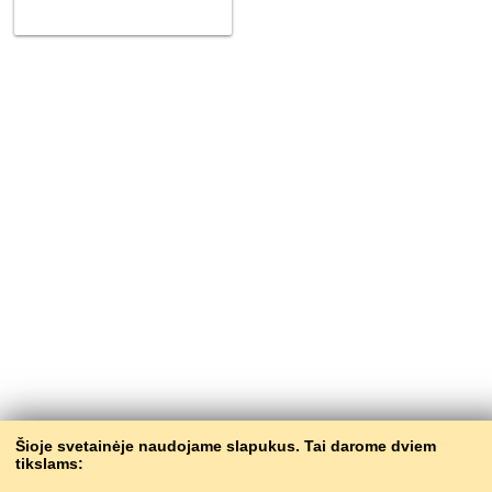
Šioje svetainėje naudojame slapukus. Tai darome dviem
tikslams: