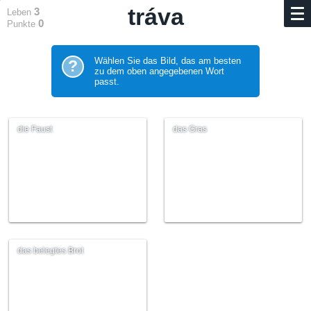
tráva
3
Leben
0
Punkte
Wählen Sie das Bild, das am besten
?
zu dem oben angegebenen Wort
passt.
die Faust
das Gras
das belegtes Brot