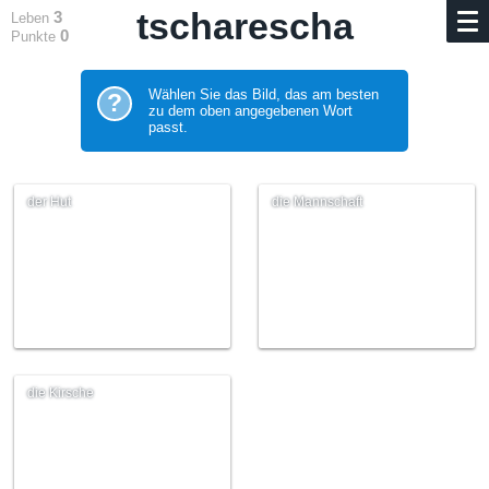
tscharescha
3
Leben
0
Punkte
Wählen Sie das Bild, das am besten
?
zu dem oben angegebenen Wort
passt.
der Hut
die Mannschaft
die Kirsche