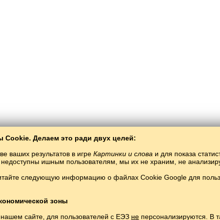
 Cookie. Делаем это ради двух целей:
ве ваших результатов в игре
Картинки и слова
и для показа статис
ты недоступны ишным пользователям, мы их не храним, не анализи
итайте следующую информацию о файлах Cookie Google для пользо
Балто­Слав
/
Картинки и слова
/
Романшский язык в картинках
ение романшского языка бесплатно.
Играть и изучать романшские слова онл
Copyright © 2015–2025 BALTOSLAV.
Все права защищены.
кономической зоны
 нашем сайте, для пользователей с ЕЭЗ
не
персонализируются. В т