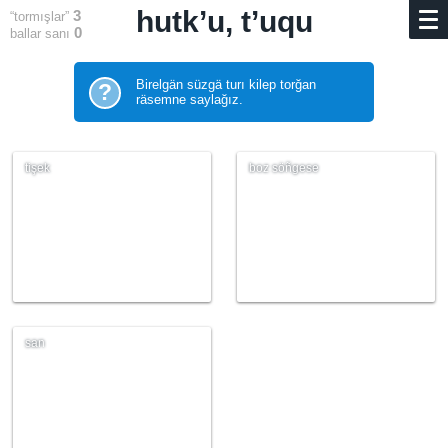
hutk’u, t’uqu
3
“tormışlar”
0
ballar sanı
Birelgän süzgä turı kilep torğan
?
räsemne saylağız.
tişek
boz söñgese
san