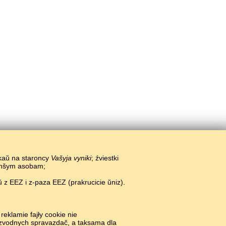
ikaŭ na staroncy
Vašyja vyniki
; źviestki
 inšym asobam;
 z EEZ i z-paza EEZ (prakrucicie ŭniz).
reklamie fajły cookie nie
i zvodnych spravazdač, a taksama dla