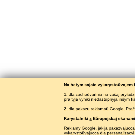
Na hetym sajcie vykarystoŭvajem f
1.
dla zachoŭvańnia na vašaj pryładz
pra tyja vyniki niedastupnyja inšym 
2.
dla pakazu reklamaŭ Google. Pračyt
Karystalniki
z
Eŭrapejskaj ekanami
Reklamy Google, jakija pakazvajucca
vykarystoŭvajucca dla persanalizacyi