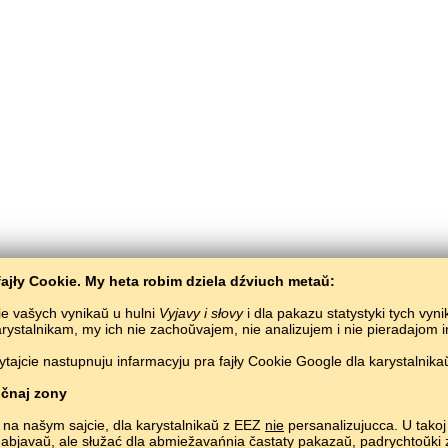
ajły Cookie. My heta robim dziela dźviuch metaŭ:
ie vašych vynikaŭ u hulni
Vyjavy i słovy
i dla pakazu statystyki tych vyn
karystalnikam, my ich nie zachoŭvajem, nie analizujem i nie pieradajom
ajcie nastupnuju infarmacyju pra fajły Cookie Google dla karystalnikaŭ
Bałta­Słaŭ
/
Vyjavy i słovy
/
Kečua (Cusco) mova ŭ malunkach
Vyvučeńnie aj movy biaspłatna.
Hulać i vučyć ija słovy ŭ siecivie.
#
čnaj zony
Copyright © 2015–2025 BALTOSLAV.
Usie pravy abaronieny.
 na našym sajcie, dla karystalnikaŭ z EEZ
nie
persanalizujucca. U takoj 
 abjavaŭ, ale słužać dla abmiežavańnia častaty pakazaŭ, padrych­toŭk