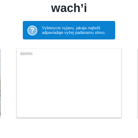
wach’i
Vybierycie vyjavu, jakaja najbolš
?
adpaviadaje vyšej padanamu słovu.
daroha