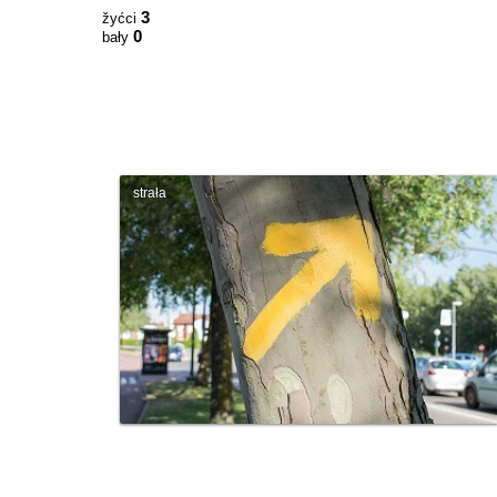
3
žyćci
0
bały
strała