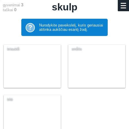
skulp
3
gyvenimai
0
taškai
Nurodykite paveikslėlį, kuris geriausiai
?
atitinka aukščiau esantį žodį.
kriauklė̃
smė̃lis
bìtė