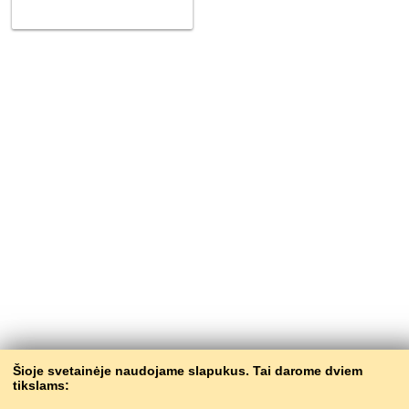
Šioje svetainėje naudojame slapukus. Tai darome dviem
tikslams: