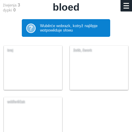
bloed
3
žiwjenja
0
dypki
Wuběrće wobrazk, kotryž najlěpje
?
wotpowěduje słowu
krej
žołtk, čwork
wótřerěčak