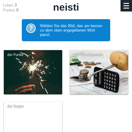
neisti
3
Leben
0
Punkte
Wählen Sie das Bild, das am besten
?
zu dem oben angegebenen Wort
passt.
der Funke
das Gleichgewicht
die Suppe