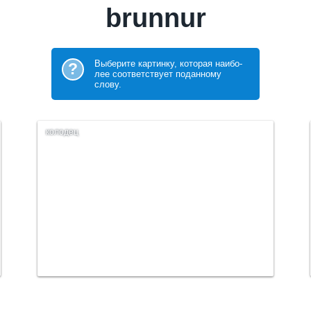
brunnur
Выберите картинку, которая наибо­
?
лее соответствует поданному
слову.
колодец