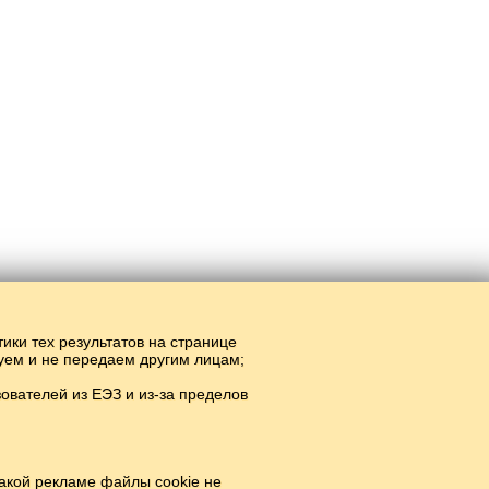
тики тех результатов на странице
руем и не передаем другим лицам;
вателей из ЕЭЗ и из-за пределов
н.
#
акой рекламе файлы cookie не