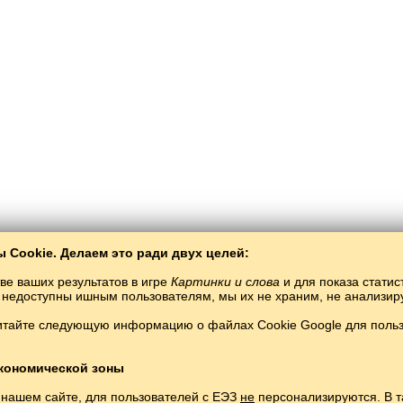
 Cookie. Делаем это ради двух целей:
ве ваших результатов в игре
Картинки и слова
и для показа статис
ты недоступны ишным пользователям, мы их не храним, не анализи
итайте следующую информацию о файлах Cookie Google для пользо
Балто­Слав
/
Картинки и слова
/
Фарерский язык в картинках
учение фарерского языка бесплатно.
Играть и изучать фарерские слова онлай
кономической зоны
Copyright © 2015–2025 BALTOSLAV.
Все права защищены.
 нашем сайте, для пользователей с ЕЭЗ
не
персонализируются. В т