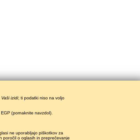
i
Vaši izidi
; ti podatki niso na voljo
n EGP (pomaknite navzdol).
glasi ne uporabljajo piškotkov za
h poročil o oglasih in preprečevanje