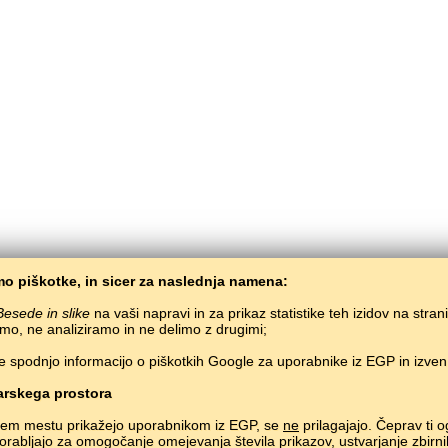
o piškotke, in sicer za naslednja namena:
Besede in slike
na vaši napravi in za prikaz statistike teh izidov na stran
mo, ne analiziramo in ne delimo z drugimi;
e spodnjo informacijo o piškotkih Google za uporabnike iz EGP in izve
BaltoSlav
/
Besede in slike
/
Marijščina v slikah
Brezplačno učenje marijščine preko spleta.
Učenje marijskih besed preko igre.
#
rskega prostora
Copyright © 2015–2025 BALTOSLAV.
Vse pravice pridržane.
nem mestu prikažejo uporabnikom iz EGP, se
ne
prilagajajo. Čeprav ti o
uporabljajo za omogočanje omejevanja števila prikazov, ustvarjanje zbirni