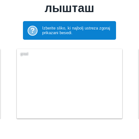
лышташ
Izberite sliko, ki najbolj ustreza zgoraj
?
prikazani besedi.
grad