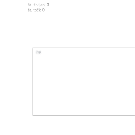
3
št. življenj
0
št. točk
list