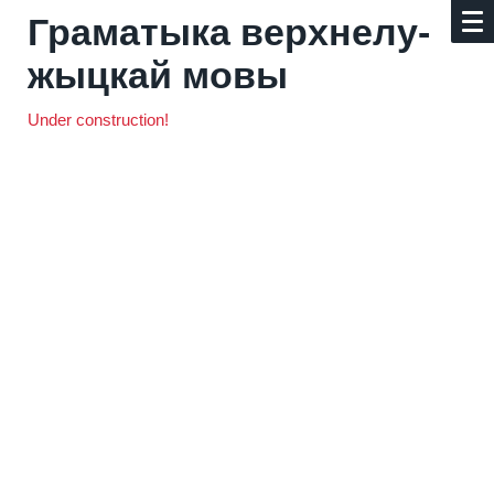
Граматыка верх­не­лу­
жыц­кай мовы
Under construction!