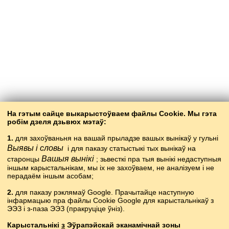
Back to the contents
На гэтым сайце выкарыстоўваем файлы Cookie. Мы гэта
робім дзеля дзьвюх мэтаў:
1.
для захоўваньня на вашай прыладзе вашых вынікаў у гульні
Выявы і словы
і для паказу статыстыкі тых вынікаў на
Вашыя вынікі
старонцы
; зьвесткі пра тыя вынікі недаступныя
іншым карысталь­нікам, мы іх не захоўваем, не аналізуем і не
перадаём іншым асобам;
2.
для паказу рэклямаў Google. Прачытайце наступную
інфармацыю пра файлы Cookie Google для карыстальнікаў з
Copyright © 2015–2025 BALTOSLAV.
ЭЭЗ і з-паза ЭЭЗ (пракруціце ўніз).
Усе правы абаронены.
Карыстальнікі
з
Эўрапэйскай эканамічнай зоны