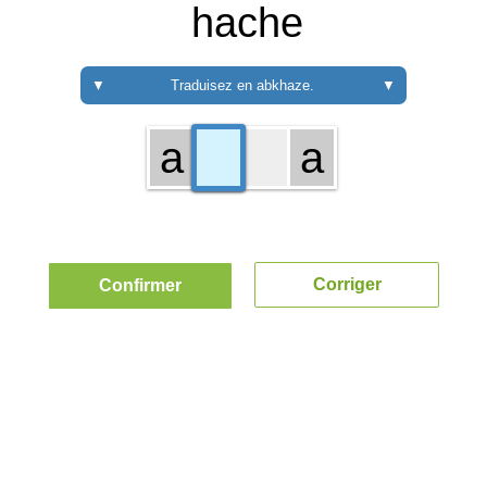
hache
▼
Traduisez en abkhaze.
▼