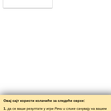
Овај сајт користи колачиће за следеће сврхе:
1.
да се ваши резултати у игри
Речи и слике
сачувају на вашем