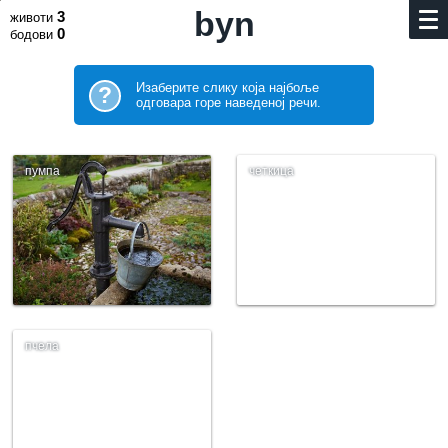
byn
3
животи
0
бодови
Изаберите слику која најбоље
?
одговара горе наведеној речи.
пумпа
четкица
пчела