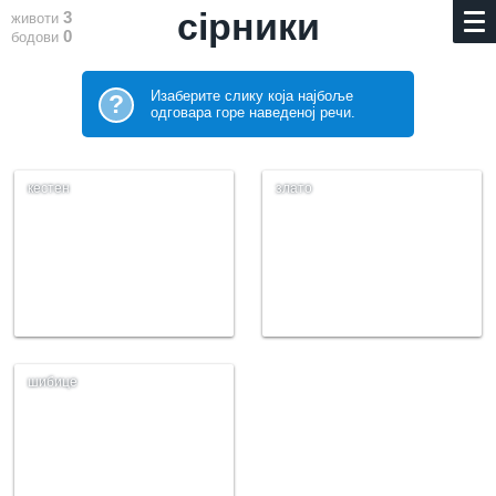
сірники
3
животи
0
бодови
Изаберите слику која најбоље
?
одговара горе наведеној речи.
кестен
злато
шибице