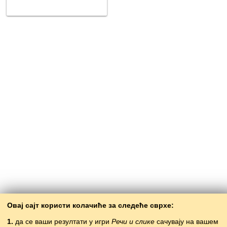
Овај сајт користи колачиће за следеће сврхе:
1.
да се ваши резултати у игри
Речи и слике
сачувају на вашем