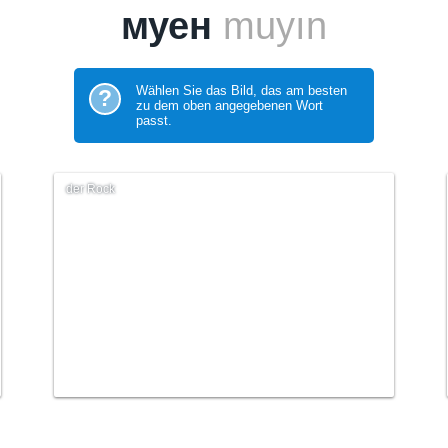
муен
muyın
Wählen Sie das Bild, das am besten
?
zu dem oben angegebenen Wort
passt.
der Rock