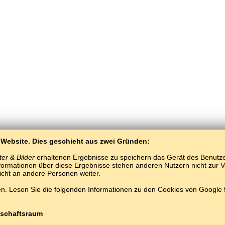
 Website. Dies geschieht aus zwei Gründen:
er & Bilder
erhaltenen Ergebnisse zu speichern das Gerät des Benutzers
ormationen über diese Ergebnisse stehen anderen Nutzern nicht zur Ver
nicht an andere Personen weiter.
. Lesen Sie die folgenden Informationen zu den Cookies von Google
BaltoSlav
/
Worte und Bilder
/
Tatarisch in Bildern
Tatarisch lernen kostenlos.
Spielen und lernen Tatarische Wörter online.
#
Copyright © 2015–2025 BALTOSLAV.
Alle Rechte vorbehalten.
schaftsraum