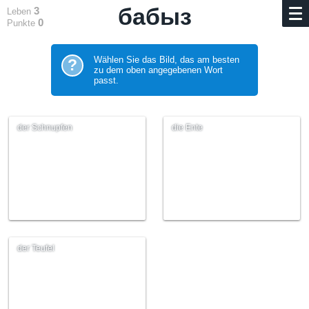
бабыз
3
Leben
0
Punkte
Wählen Sie das Bild, das am besten
?
zu dem oben angegebenen Wort
passt.
der Schnupfen
die Ente
der Teufel