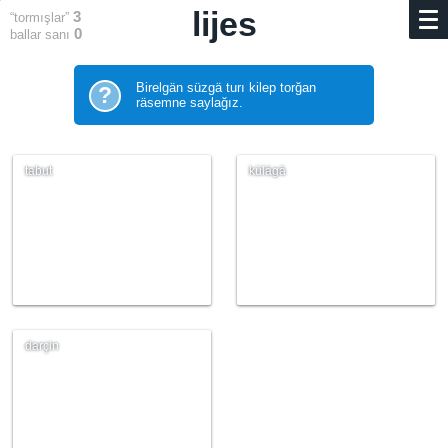
lijes
3
“tormışlar”
0
ballar sanı
Birelgän süzgä turı kilep torğan
?
räsemne saylağız.
tabut
külägä
darçin