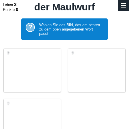
der Maulwurf
3
Leben
0
Punkte
Wählen Sie das Bild, das am besten
?
zu dem oben angegebenen Wort
passt.
?
?
?