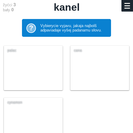
kanel
3
žyćci
0
bały
Vybierycie vyjavu, jakaja najbolš
?
adpaviadaje vyšej padanamu słovu.
pałac
cana
cynamon