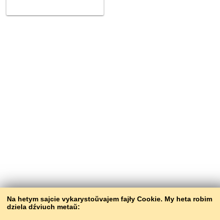
Na hetym sajcie vykarystoŭvajem fajły Cookie. My heta robim
dziela dźviuch metaŭ: