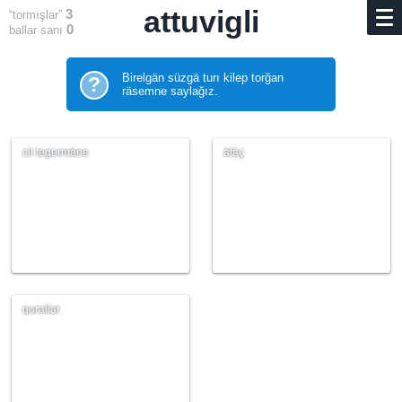
attuvigli
3
“tormışlar”
0
ballar sanı
Birelgän süzgä turı kilep torğan
?
räsemne saylağız.
cil tegermäne
ätäç
qorallar