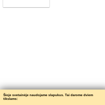
Šioje svetainėje naudojame slapukus. Tai darome dviem
tikslams: