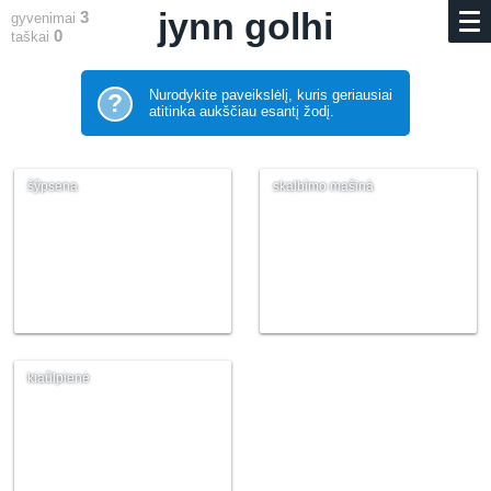
jynn golhi
3
gyvenimai
0
taškai
Nurodykite paveikslėlį, kuris geriausiai
?
atitinka aukščiau esantį žodį.
šỹpsena
skalbìmo mašinà
kiaũlpienė