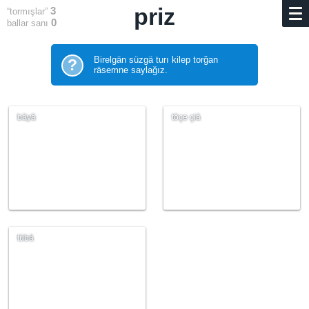
priz
3
“tormışlar”
0
ballar sanı
Birelgän süzgä turı kilep torğan
?
räsemne saylağız.
bäyä
töçe çiä
tübä