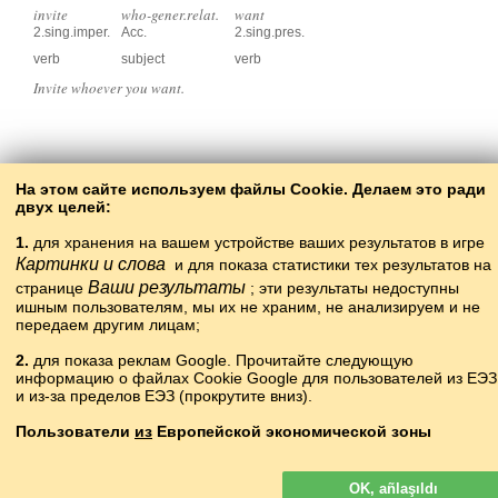
invite
who-gener.relat.
want
2.sing.imper.
Acc.
2.sing.pres.
verb
subject
verb
Invite whoever you want.
Back to the contents
На этом сайте используем файлы Cookie. Делаем это ради
двух целей:
1.
для хранения на вашем устройстве ваших результатов в игре
Картинки и слова
и для показа статистики тех результатов на
Ваши результаты
странице
; эти результаты недоступны
ишным пользователям, мы их не храним, не анализируем и не
передаем другим лицам;
2.
для показа реклам Google. Прочитайте следующую
информацию о файлах Cookie Google для пользователей из ЕЭЗ
Copyright © 2015–2025 BALTOSLAV.
и из-за пределов ЕЭЗ (прокрутите вниз).
Böten xoquqları yaklanğan.
Пользователи
из
Европейской экономической зоны
Рекламы Google, показываемые на нашем сайте, для
пользователей с ЕЭЗ
не
персонализируются. В такой рекламе
OK, añlaşıldı