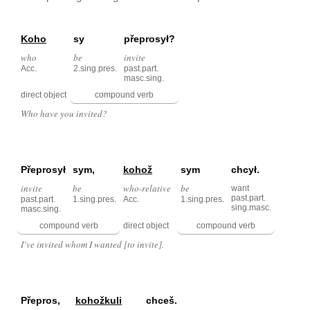
Koho
sy
přeprosył?
who
be
invite
Acc.
2.sing.pres.
past.part.
masc.sing.
direct object
compound verb
Who have you invited?
Přeprosył
sym,
kohož
sym
chcył.
invite
be
who-relative
be
want
past.part.
past.part.
1.sing.pres.
Acc.
1.sing.pres.
sing.masc.
masc.sing.
compound verb
direct object
compound verb
I’ve invited whom I wanted [to invite].
Přepros,
kohožkuli
chceš.