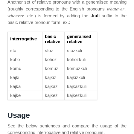
Another set of relative pronouns with a generalised meaning
whatever
(roughly corresponding to the English pronouns
,
whoever
etc.) is formed by adding the
-kuli
suffix to the
basic relative pronoun form, ex.:
basic
generalised
interrogative
relative
relative
štó
štóž
štóžkuli
koho
kohož
kohožkuli
komu
komuž
komužkuli
kajki
kajkiž
kajkižkuli
kajka
kajkaž
kajkažkuli
kajke
kajkež
kajkežkuli
Usage
See the below sentences and compare the usage of the
corresponding interrogative and relative pronouns.