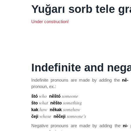
Yuğarı sorb tele g
Under construction!
Indefinite and neg
Indefinite pronouns are made by adding the
ně-
p
pronoun, ex.:
who
someone
štó
něštó
what
something
što
něšto
how
somehow
kak
někak
whose
someone’s
čeji
něčeji
Negative pronouns are made by adding the
ni-
p