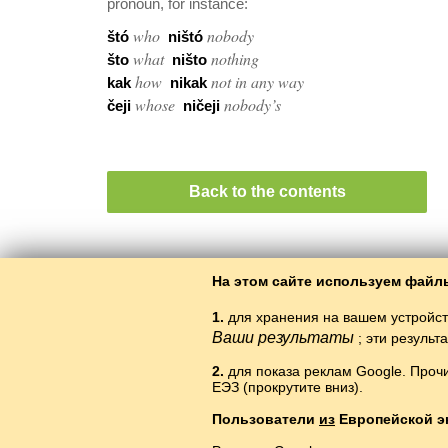
pronoun, for instance:
who
nobody
štó
ništó
what
nothing
što
ništo
how
not in any way
kak
nikak
whose
nobody’s
čeji
ničeji
Back to the contents
На этом сайте используем файлы
1.
для хранения на вашем устройст
Ваши результаты
; эти резуль
2.
для показа реклам Google. Проч
ЕЭЗ (прокрутите вниз).
Пользователи
из
Европейской э