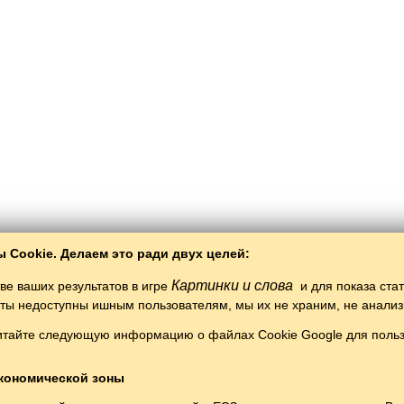
 Cookie. Делаем это ради двух целей:
Картинки и слова
ве ваших результатов в игре
и для показа ста
таты недоступны ишным пользователям, мы их не храним, не анали
Copyright © 2015–2025 BALTOSLAV.
итайте следующую информацию о файлах Cookie Google для пользо
Böten xoquqları yaklanğan.
кономической зоны