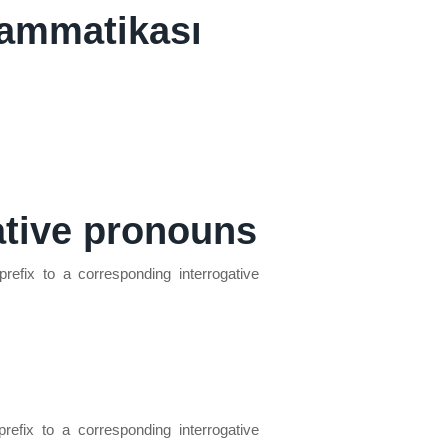
rammatikası
ative pronouns
refix to a corresponding interrogative
refix to a corresponding interrogative