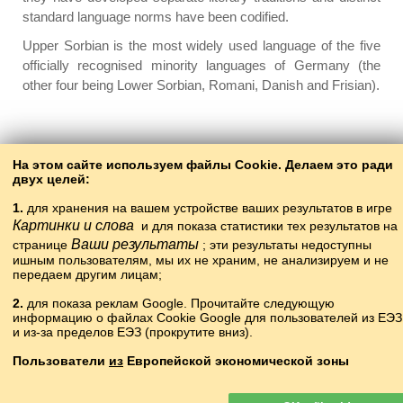
standard language norms have been codified.
Upper Sorbian is the most widely used language of the five
officially recognised minority languages of Germany (the
other four being Lower Sorbian, Romani, Danish and Frisian).
Back to the contents
На этом сайте используем файлы Cookie. Делаем это ради
двух целей:
1.
для хранения на вашем устройстве ваших результатов в игре
Картинки и слова
и для показа статистики тех результатов на
Ваши результаты
странице
; эти результаты недоступны
ишным пользователям, мы их не храним, не анализируем и не
передаем другим лицам;
2.
для показа реклам Google. Прочитайте следующую
информацию о файлах Cookie Google для пользователей из ЕЭЗ
Copyright © 2015–2025 BALTOSLAV.
и из-за пределов ЕЭЗ (прокрутите вниз).
Böten xoquqları yaklanğan.
Пользователи
из
Европейской экономической зоны
Рекламы Google, показываемые на нашем сайте, для