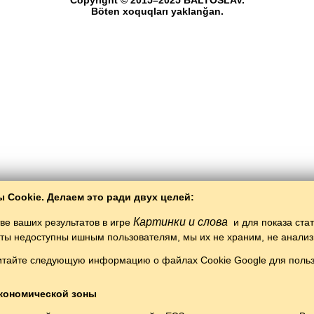
Copyright © 2015–2025 BALTOSLAV.
Böten xoquqları yaklanğan.
 Cookie. Делаем это ради двух целей:
Картинки и слова
ве ваших результатов в игре
и для показа ста
таты недоступны ишным пользователям, мы их не храним, не анали
итайте следующую информацию о файлах Cookie Google для пользо
кономической зоны