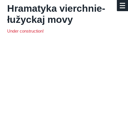
Hramatyka vier­ch­nie­
łužyckaj movy
Under construction!