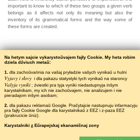
important to know to which of these two groups a given verb
belongs as it affects not only its meaning but also the
inventory of its grammatical forms and the way some of
these forms are created.
Back to the contents
Na hetym sajcie vykarystoŭvajem fajły Cookie. My heta robim
dziela dźviuch metaŭ:
1.
dla zachoŭvańnia na vašaj pryładzie vašych vynikaŭ u hulni
Vyjavy i słovy
i dla pakazu statystyki tych vynikaŭ na staroncy
Vašyja vyniki
; źviestki pra tyja vyniki niedastupnyja inšym
karystalnikam, my ich nie zachoŭvajem, nie analizujem i nie
pieradajom inšym asobam;
2.
dla pakazu reklamaŭ Google. Pračytajcie nastupnuju infarmacyju
pra fajły Cookie Google dla karystalnikaŭ z EEZ i z-paza EEZ
Copyright © 2015–2025 BALTOSLAV.
(prakrucicie ŭniz).
Usie pravy abaronieny.
Karystalniki
z
Eŭrapejskaj ekanamičnaj zony
Reklamy Google, jakija pakazvajucca na našym sajcie, dla