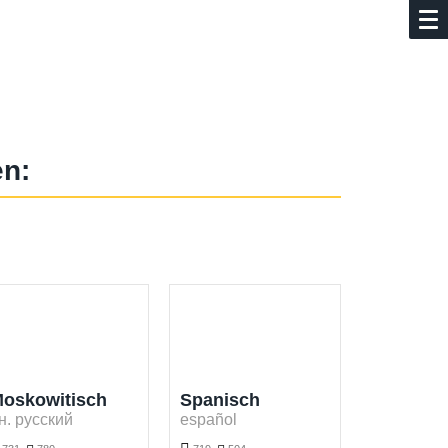
en:
oskowitisch
Spanisch
.н. русский
español