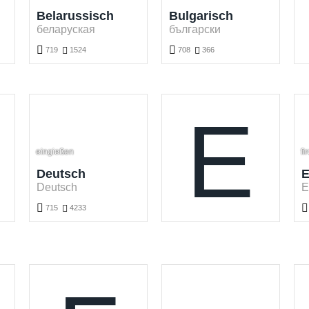
Belarussisch
Bulgarisch
беларуская
български


719

1524
708

366
Belarussisch lernen kostenlos. Spielen und lernen Belarussische Wörter online.
Bulgarisch lernen kostenlos. Spielen und lernen Bulgarische Wörter online.
E
eingießen
fi
Deutsch
E
Deutsch
E


715

4233
Deutsch lernen kostenlos. Spielen und lernen Deutsche Wörter online.
Englisch lernen kostenlos. Spielen