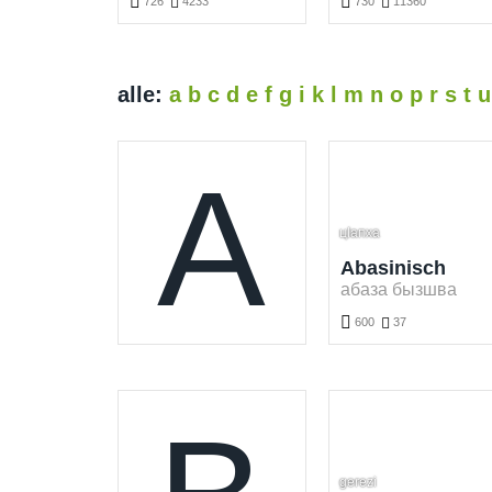


726

4233
730

11360
Deutsch lernen kostenlos. Spielen und lernen Deutsche Wörter online.
Englisch lernen kostenlos. Spielen und lernen Englische Wörter online.
alle:
a
b
c
d
e
f
g
i
k
l
m
n
o
p
r
s
t
u
A
цIапха
Abasinisch
абаза бызшва

600

37
Abasinisch lernen kostenlos. Spielen und lernen Abasinische Wörter online.
gerezi