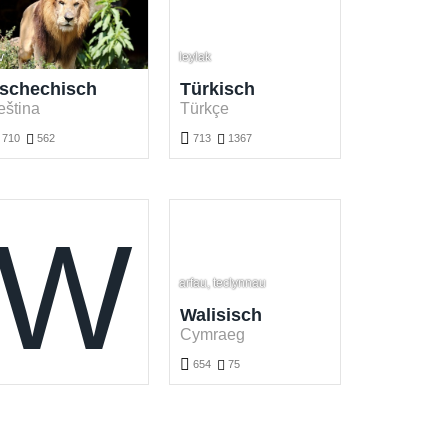
v
leylak
schechisch
Türkisch
eština
Türkçe

710

562
713

1367
pielen und lernen Tschechische Wörter online.
Türkisch lernen kostenlos. Spielen und lernen Türkische Wörter online.
W
arfau, teclynnau
Walisisch
Cymraeg

654

75
Walisisch lernen kostenlos. Spielen und lernen Walisische Wörter online.