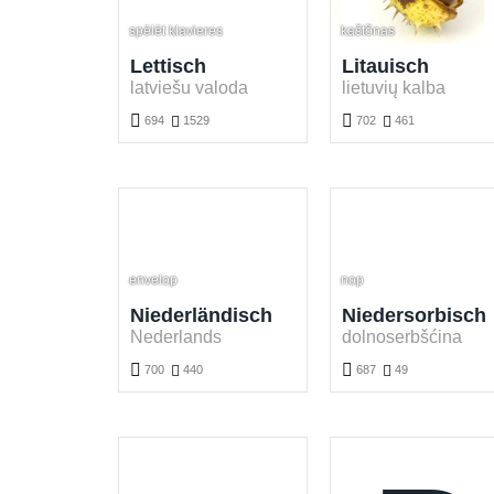
spēlēt klavieres
kaštõnas
Lettisch
Litauisch
latviešu valoda
lietuvių kalba


694

1529
702

461
Lettisch lernen kostenlos. Spielen und lernen Lettische Wörter online.
Litauisch lernen kostenlos. Spielen und lernen Litauische Wörter online.
envelop
nop
Niederländisch
Niedersorbisch
Nederlands
dolnoserbšćina


700

440
687

49
Niederländisch lernen kostenlos. Spielen und lernen Niederländische Wörter online.
Niedersorbisch lernen kostenlos. Spielen und lernen Niedersorbische Wörter online.