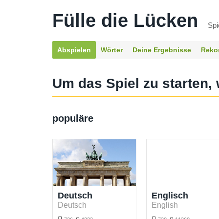
Fülle die Lücken
Spi
Abspielen
Wörter
Deine Ergebnisse
Reko
Um das Spiel zu starten,
populäre
Deutsch
Englisch
Deutsch
English