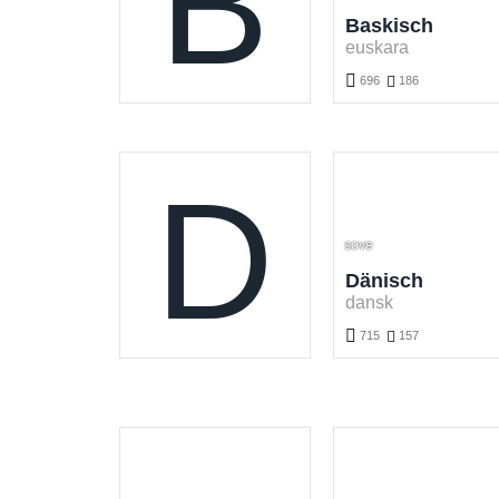
B
Baskisch
euskara

696

186
Baskisch lernen kostenlos. Spielen und lernen Baskische Wörter online.
D
sove
Dänisch
dansk

715

157
Dänisch lernen kostenlos. Spielen und lernen Dänische Wörter online.