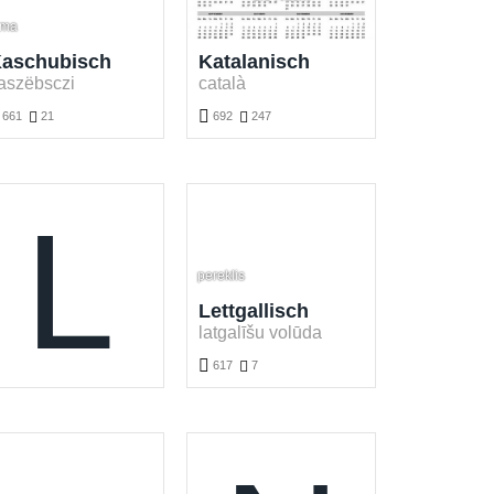
ama
aschubisch
Katalanisch
aszëbsczi
català

661

21
692

247
pielen und lernen Kaschubische Wörter online.
Katalanisch lernen kostenlos. Spielen und lernen Katalanische Wörter online.
L
pereklis
Lettgallisch
latgalīšu volūda

617

7
Lettgallisch lernen kostenlos. Spielen und lernen Lettgallische Wörter online.