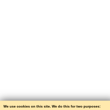
Малдовы,
Мэксыкі,
Літвы, Латвіі,
Расеі,
Польшчы, Украіны,
Эстоніі,
Швайцарыі
й
Францыі. (zvіazda.by 10.09.2014.)
We use cookies on this site. We do this for two purposes: