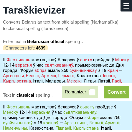
Taraškievizer
Converts Belarusian text from official spelling (Narkamaŭka)
to classical spelling (Taraškievica)
Enter text in
Belarusian official
spelling ↓
Characters left:
4639
ІІ
Фестываль
мастацтваў беларусаў
свету
пройдзе ў
Мінску
12-14
верасня
ў час
святкаванняў,
прымеркаваных да Дня
горада. Форум
збярэ
амаль 250
суайчыннікаў
з 18
краін
—
Аргенціны,
Бельгіі,
Арменіі,
Германіі,
Казахстана,
Іспаніі,
Кыргызстана,
Італіі, Малдовы,
Мексікі,
Літвы, Латвіі,
Расіі,
Польшчы, Украіны, Эстоніі,
Швейцарыі
і
Францыі. (zvіazda.by
10.09.2014.)
Romanizer
Text in
classical
spelling ↓
ІІ
Фэстываль
мастацтваў беларусаў
сьвету
пройдзе ў
Менску
12-14
верасьня
ў час
сьвяткаваньняў,
прымеркаваных да Дня горада. Форум
зьбярэ
амаль 250
суайчыньнікаў
з 18
краінаў
—
Аргентыны,
Бэльгіі,
Армэніі,
Нямеччыны,
Казахстана,
Гішпаніі,
Кыргыстана,
Італіі,