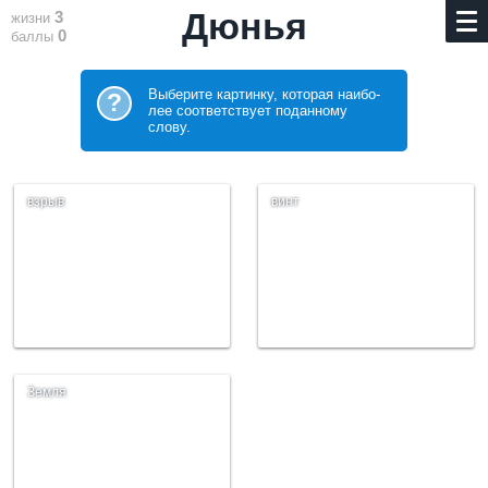
Дюнья
3
жизни
0
баллы
Выберите картинку, которая наибо­
?
лее соответствует поданному
слову.
взрыв
винт
Земля