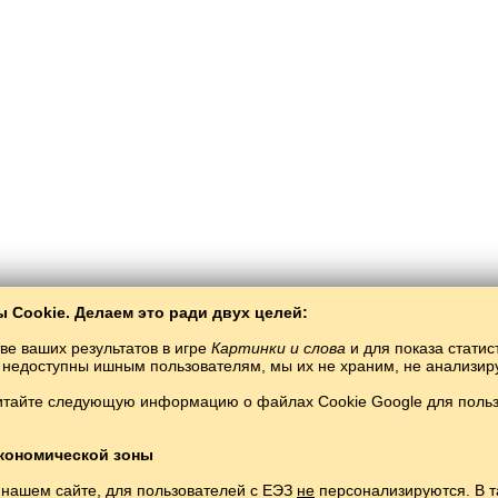
 Cookie. Делаем это ради двух целей:
ве ваших результатов в игре
Картинки и слова
и для показа статис
ты недоступны ишным пользователям, мы их не храним, не анализи
итайте следующую информацию о файлах Cookie Google для пользо
Балто­Слав
/
Картинки и слова
/
Абхазский язык в картинках
учение абхазского языка бесплатно.
Играть и изучать абхазские слова онлай
кономической зоны
Copyright © 2015–2025 BALTOSLAV.
Все права защищены.
 нашем сайте, для пользователей с ЕЭЗ
не
персонализируются. В т