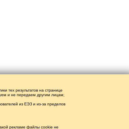
тики тех результатов на странице
руем и не передаем другим лицам;
вателей из ЕЭЗ и из-за пределов
н.
#
акой рекламе файлы cookie не