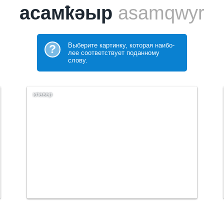
асамҟәыр
asamqwyr
Выберите картинку, которая наибо­
?
лее соответствует поданному
слову.
клевер