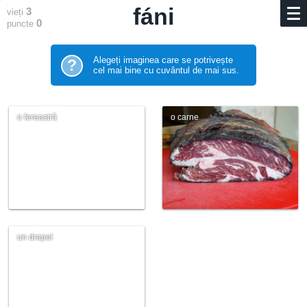
fáni
3
vieți
0
puncte
Alegeți imaginea care se potrivește
?
cel mai bine cu cuvântul de mai sus.
o fereastră
o carne
un drapel