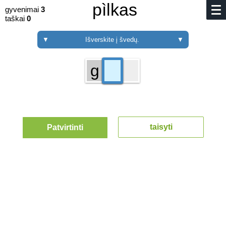
pìlkas
gyvenimai
3
taškai
0
▼
Išverskite į švedų.
▼