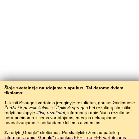
Šioje svetainėje naudojame slapukus. Tai darome dviem
tikslams:
1.
leisti išsaugoti vartotojo įrenginyje rezultatus, gautus žaidimuose
Žodžiai ir paveiksliukiai
ir
Užpildyk spragas
bei rezultatų statistiką
rodyti puslapyje
Jūsų rezultatai
; informacija apie šiuos rezultatus
nėra prieinama kitiems vartotojams, mes jos nekaupiame,
neanalizuojame ir neduodame kitiems asmenims.
2.
rodyti „Google“ skelbimus. Perskaitykite žemiau pateiktą
informaciją apie „Google“ slapukus EEE ir ne EEE vartotojams