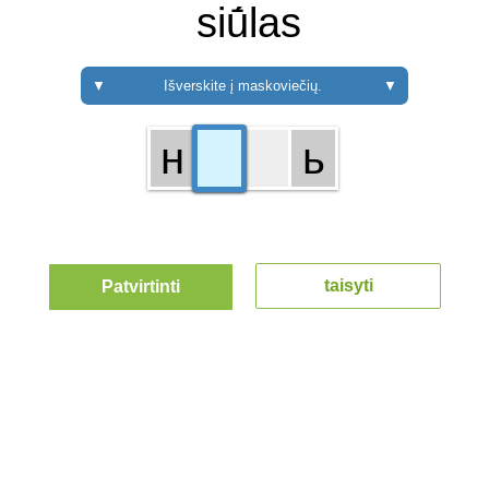
siū́las
▼
Išverskite į maskoviečių.
▼