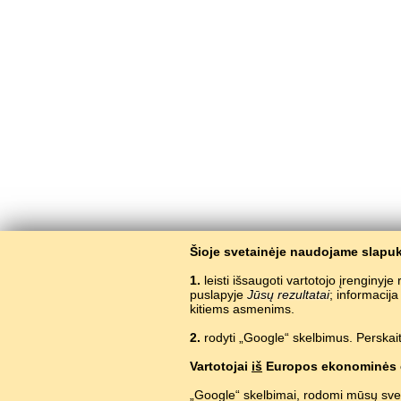
Šioje svetainėje naudojame slapuk
1.
leisti išsaugoti vartotojo įrenginyj
puslapyje
Jūsų rezultatai
; informacij
kitiems asmenims.
2.
rodyti „Google“ skelbimus. Perskait
Vartotojai
iš
Europos ekonominės 
„Google“ skelbimai, rodomi mūsų sve