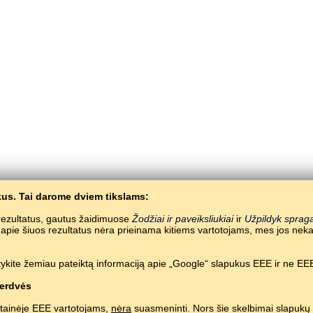
us. Tai darome dviem tikslams:
Copyright © 2015–2025 BALTOSLAV.
Visos teisės saugomos.
e rezultatus, gautus žaidimuose
Žodžiai ir paveiksliukiai
ir
Užpildyk sprag
a apie šiuos rezultatus nėra prieinama kitiems vartotojams, mes jos 
ykite žemiau pateiktą informaciją apie „Google“ slapukus EEE ir ne EEE
erdvės
tainėje EEE vartotojams,
nėra
suasmeninti. Nors šie skelbimai slapukų