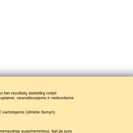
as
bei rezultatų statistiką rodyti
nekaupiame, neanalizuojame ir neduodame
 vartotojams (slinkite žemyn).
 nenaudoja suasmeninimui, bet jie juos