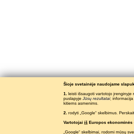
Šioje svetainėje naudojame slapuk
1.
leisti išsaugoti vartotojo įrenginyj
puslapyje
Jūsų rezultatai
; informacij
kitiems asmenims.
2.
rodyti „Google“ skelbimus. Perskait
Vartotojai
iš
Europos ekonominės 
„Google“ skelbimai, rodomi mūsų sve