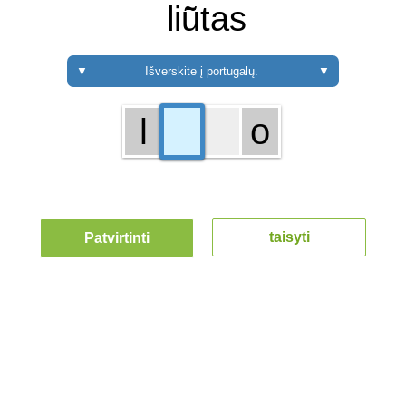
liū̃tas
▼
Išverskite į portugalų.
▼