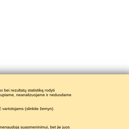
as
bei rezultatų statistiką rodyti
nekaupiame, neanalizuojame ir neduodame
 vartotojams (slinkite žemyn).
 nenaudoja suasmeninimui, bet jie juos