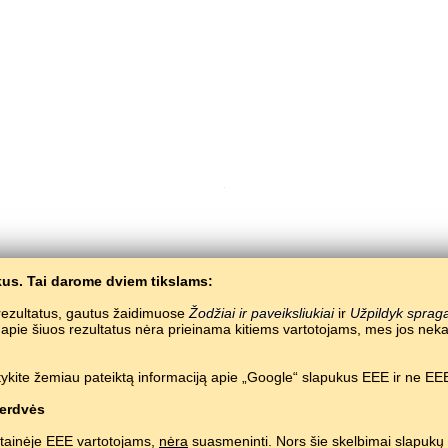
us. Tai darome dviem tikslams:
Copyright © 2015–2025 BALTOSLAV.
Visos teisės saugomos.
e rezultatus, gautus žaidimuose
Žodžiai ir paveiksliukiai
ir
Užpildyk sprag
a apie šiuos rezultatus nėra prieinama kitiems vartotojams, mes jos 
ykite žemiau pateiktą informaciją apie „Google“ slapukus EEE ir ne EEE
erdvės
tainėje EEE vartotojams,
nėra
suasmeninti. Nors šie skelbimai slapukų