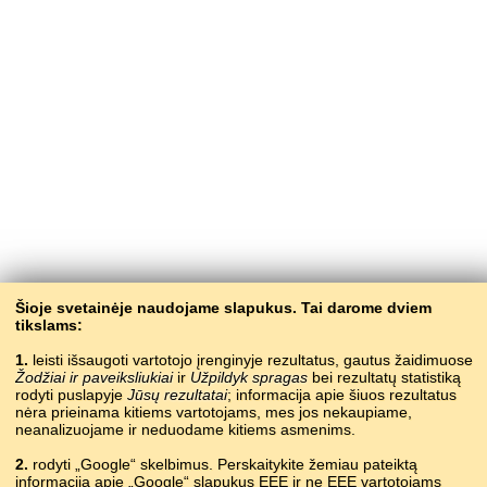
Šioje svetainėje naudojame slapukus. Tai darome dviem
tikslams:
1.
leisti išsaugoti vartotojo įrenginyje rezultatus, gautus žaidimuose
Žodžiai ir paveiksliukiai
ir
Užpildyk spragas
bei rezultatų statistiką
rodyti puslapyje
Jūsų rezultatai
; informacija apie šiuos rezultatus
nėra prieinama kitiems vartotojams, mes jos nekaupiame,
neanalizuojame ir neduodame kitiems asmenims.
2.
rodyti „Google“ skelbimus. Perskaitykite žemiau pateiktą
informaciją apie „Google“ slapukus EEE ir ne EEE vartotojams