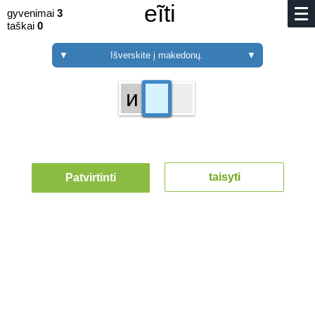
eĩti
gyvenimai
3
taškai
0
▼
Išverskite į makedonų.
▼